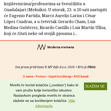
književnicima/profesorima sa Sveučilišta u
Guadalajari (Meksiko). U utorak, 23. u 20 sati nastupiti
će Eugenio Partida, Marco Aurelio Larios i César
López Cuadras, a u četvrtak Gerardo Cham, Luis
Medina Gutiérrez, Ricardo Castillo i Luis Martín Ulloa,
koji će čitati neke od svojih pjesama i...
Moderna vremena
Sva prava pridržana © MV Info d.o.o. 2026. • Kriv je
Fiktiv
O nama
•
Pomoć
•
Uvjeti korištenja
•
RSS kanali
Mvinfo.hr koristi kolačiće („cookies“) kako bi
Potraži nas na:
SLAŽEM SE
vam pružio bolje korisničko iskustvo.
Nastavkom pregleda mvinfo.hr stranica
slažete se sa korištenjem kolačića.
Više
informacija