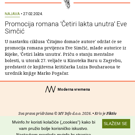
NAJAVA
• 27.02.2024.
Promocija romana 'Četiri lakta unutra' Eve
Simčić
U nastavku ciklusa 'Čitajmo domaće autore' održat će se
promocija romana prvijenca Eve Simčić, mlade autorice iz
Rijeke, 'Četiri lakta unutra'. Priču o stanju mentalne
bolesti, u utorak 27. veljače u Kinoteka Baru u Zagrebu,
predstavit će književna kritičarka Luiza Bouharaoua te
urednik knjige Marko Pogačar.
Moderna vremena
Sva prava pridržana © MV Info d.o.o. 2026. • Kriv je
Fiktiv
Mvinfo.hr koristi kolačiće („cookies“) kako bi
SLAŽEM SE
O nama
•
Pomoć
•
Uvjeti korištenja
•
RSS kanali
vam pružio bolje korisničko iskustvo.
Nastavkom pregleda mvinfo.hr stranica