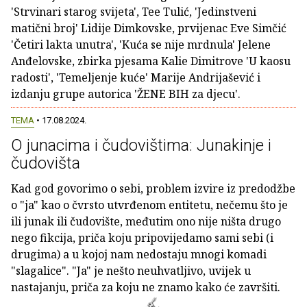
'Strvinari starog svijeta', Tee Tulić, 'Jedinstveni
matični broj' Lidije Dimkovske, prvijenac Eve Simčić
'Četiri lakta unutra', 'Kuća se nije mrdnula' Jelene
Anđelovske, zbirka pjesama Kalie Dimitrove 'U kaosu
radosti', 'Temeljenje kuće' Marije Andrijašević i
izdanju grupe autorica 'ŽENE BIH za djecu'.
TEMA
• 17.08.2024.
O junacima i čudovištima: Junakinje i
čudovišta
Kad god govorimo o sebi, problem izvire iz predodžbe
o "ja" kao o čvrsto utvrđenom entitetu, nečemu što je
ili junak ili čudovište, međutim ono nije ništa drugo
nego fikcija, priča koju pripovijedamo sami sebi (i
drugima) a u kojoj nam nedostaju mnogi komadi
"slagalice". "Ja" je nešto neuhvatljivo, uvijek u
nastajanju, priča za koju ne znamo kako će završiti.