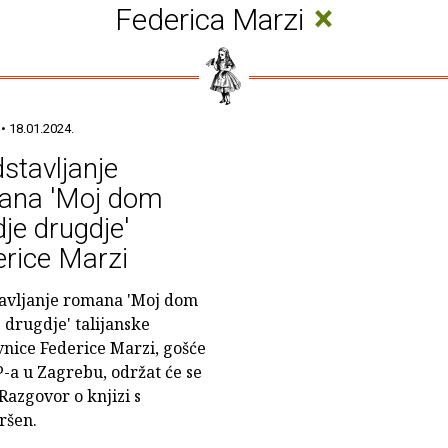
×
Federica Marzi
• 18.01.2024.
stavljanje
ana 'Moj dom
je drugdje'
rice Marzi
avljanje romana 'Moj dom
 drugdje' talijanske
vnice Federice Marzi, gošće
-a u Zagrebu, održat će se
 Razgovor o knjizi s
ršen.