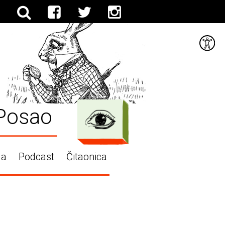
Posao
ga
Podcast
Čitaonica