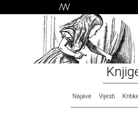
Knjig
Najave
Vijesti
Kritik