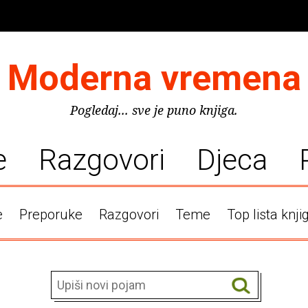
Moderna vremena
Pogledaj... sve je puno knjiga.
e
Razgovori
Djeca
e
Preporuke
Razgovori
Teme
Top lista knji