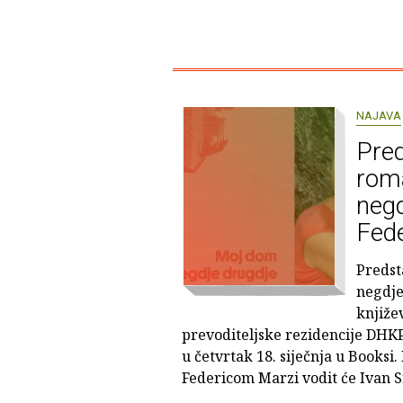
NAJAVA
Pred
rom
negd
Fede
Predst
negdje
knjiže
prevoditeljske rezidencije DHKP
u četvrtak 18. siječnja u Booksi.
Federicom Marzi vodit će Ivan S