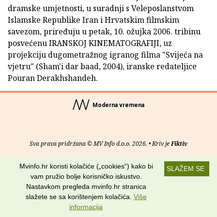
dramske umjetnosti, u suradnji s Veleposlanstvom
Islamske Republike Iran i Hrvatskim filmskim
savezom, priređuju u petak, 10. ožujka 2006. tribinu
posvećenu IRANSKOJ KINEMATOGRAFIJI, uz
projekciju dugometražnog igranog filma "Svijeća na
vjetru" (Sham'i dar baad, 2004), iranske redateljice
Pouran Derakhshandeh.
Moderna vremena
Sva prava pridržana © MV Info d.o.o. 2026. • Kriv je
Fiktiv
O nama
•
Pomoć
•
Uvjeti korištenja
•
RSS kanali
Mvinfo.hr koristi kolačiće („cookies“) kako bi
SLAŽEM SE
vam pružio bolje korisničko iskustvo.
Potraži nas na:
Nastavkom pregleda mvinfo.hr stranica
slažete se sa korištenjem kolačića.
Više
informacija