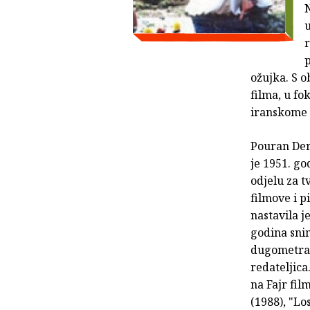
u
r
p
ožujka. S 
filma, u fo
iranskome d
Pouran Der
je 1951. go
odjelu za t
filmove i p
nastavila j
godina sni
dugometraž
redateljica
na Fajr fil
(1988), "Lo