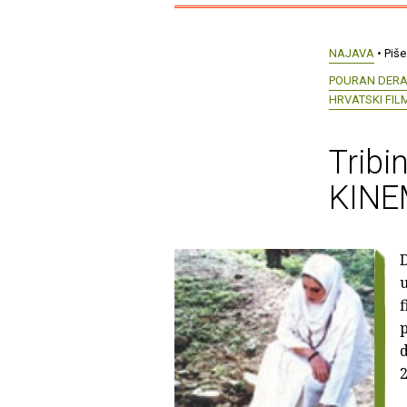
NAJAVA
• Piše
POURAN DER
HRVATSKI FIL
Trib
KINE
D
u
f
d
2