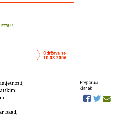
VJETRU
Održava se
10.03.2006.
umjetnosti,
Preporuči
članak
vatskim
nu
ar baad,