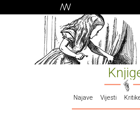
Knjig
Najave
Vijesti
Kritik