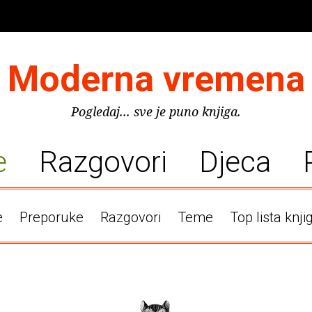
Moderna vremena
Pogledaj... sve je puno knjiga.
e
Razgovori
Djeca
e
Preporuke
Razgovori
Teme
Top lista knji