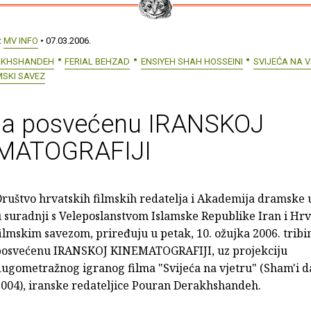
:
MV INFO
• 07.03.2006.
AKHSHANDEH
FERIAL BEHZAD
ENSIYEH SHAH HOSSEINI
SVIJEĆA NA 
MSKI SAVEZ
ina posvećenu IRANSKOJ
MATOGRAFIJI
ruštvo hrvatskih filmskih redatelja i Akademija dramske 
 suradnji s Veleposlanstvom Islamske Republike Iran i Hr
ilmskim savezom, priređuju u petak, 10. ožujka 2006. tribi
posvećenu IRANSKOJ KINEMATOGRAFIJI, uz projekciju
ugometražnog igranog filma "Svijeća na vjetru" (Sham'i d
004), iranske redateljice Pouran Derakhshandeh.