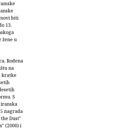
dramske
iranske
movi biti
do 13.
anskoga
z žene u
ica. Rođena
ištu na
i kratke
setih
desetih
ormu. S
 iranska
e 5 nagrada
 the Dust"
" (2000) i