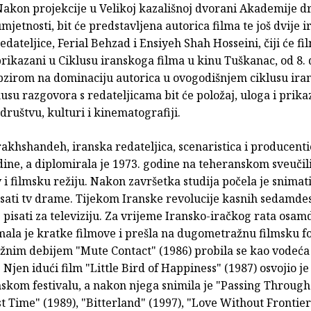
Nakon projekcije u Velikoj kazališnoj dvorani Akademije 
mjetnosti, bit će predstavljena autorica filma te još dvije 
edateljice, Ferial Behzad i Ensiyeh Shah Hosseini, čiji će fil
rikazani u Ciklusu iranskoga filma u kinu Tuškanac, od 8. 
obzirom na dominaciju autorica u ovogodišnjem ciklusu ir
kusu razgovora s redateljicama bit će položaj, uloga i prika
ruštvu, kulturi i kinematografiji.
akhshandeh, iranska redateljica, scenaristica i producent
dine, a diplomirala je 1973. godine na teheranskom sveučil
v i filmsku režiju. Nakon završetka studija počela je snimat
isati tv drame. Tijekom Iranske revolucije kasnih sedamde
e pisati za televiziju. Za vrijeme Iransko-iračkog rata osam
mala je kratke filmove i prešla na dugometražnu filmsku f
nim debijem "Mute Contact" (1986) probila se kao vodeća
. Njen idući film "Little Bird of Happiness" (1987) osvojio j
mskom festivalu, a nakon njega snimila je "Passing Through
st Time" (1989), "Bitterland" (1997), "Love Without Frontiers