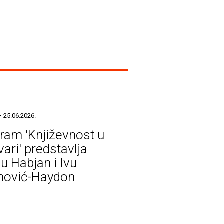
• 25.06.2026.
ram 'Književnost u
ari' predstavlja
ju Habjan i Ivu
nović-Haydon