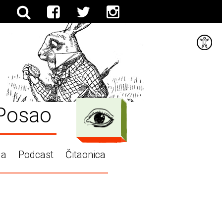
Posao
ga
Podcast
Čitaonica