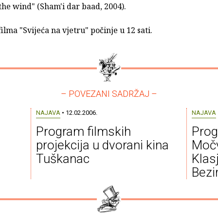
the wind" (Sham'i dar baad, 2004).
filma "Svijeća na vjetru" počinje u 12 sati.
– POVEZANI SADRŽAJ –
NAJAVA
• 12.02.2006.
NAJAVA
Program filmskih
Prog
projekcija u dvorani kina
Močv
Tuškanac
Klas
Bezi