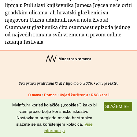
lipnja u Puli slavi književnika Jamesa Joycea neće oriti
gradskim ulicama, ali hrvatski glazbenici su
njegovom Uliksu udahnuli novu notu života!
Osamnaest glazbenika čita osamnaest epizoda jednog
od najvećih romana svih vremena u prvom online
izdanju festivala.
Moderna vremena
Sva prava pridržana © MV Info d.o.o. 2026. • Kriv je
Fiktiv
O nama
•
Pomoć
•
Uvjeti korištenja
•
RSS kanali
Mvinfo.hr koristi kolačiće („cookies“) kako bi
SLAŽEM SE
Potraži nas na:
vam pružio bolje korisničko iskustvo.
Nastavkom pregleda mvinfo.hr stranica
slažete se sa korištenjem kolačića.
Više
informacija