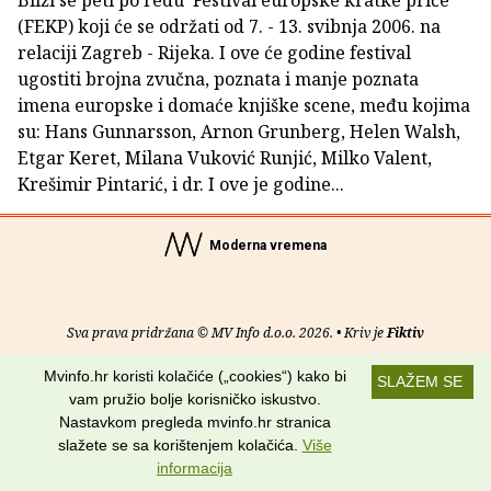
Bliži se peti po redu 'Festival europske kratke priče'
(FEKP) koji će se održati od 7. - 13. svibnja 2006. na
relaciji Zagreb - Rijeka. I ove će godine festival
ugostiti brojna zvučna, poznata i manje poznata
imena europske i domaće knjiške scene, među kojima
su: Hans Gunnarsson, Arnon Grunberg, Helen Walsh,
Etgar Keret, Milana Vuković Runjić, Milko Valent,
Krešimir Pintarić, i dr. I ove je godine...
Moderna vremena
Sva prava pridržana © MV Info d.o.o. 2026. • Kriv je
Fiktiv
Mvinfo.hr koristi kolačiće („cookies“) kako bi
O nama
•
Pomoć
•
Uvjeti korištenja
•
RSS kanali
SLAŽEM SE
vam pružio bolje korisničko iskustvo.
Potraži nas na:
Nastavkom pregleda mvinfo.hr stranica
slažete se sa korištenjem kolačića.
Više
informacija