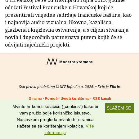
U Hrvatskoj će se od travnja do rujna 2015. godine
održati Festival Francuske u Hrvatskoj koji će
prezentirati vrijedne sadržaje francuske baštine, kao
i najnovija audio-vizualna, likovna, kazališna,
glazbena i književna ostvarenja, a s ciljem stvaranja
novih i dugoročnih partnerstva putem kojih će se
odvijati zajednički projekti.
Moderna vremena
Sva prava pridržana © MV Info d.o.o. 2026. • Kriv je
Fiktiv
O nama
•
Pomoć
•
Uvjeti korištenja
•
RSS kanali
Mvinfo.hr koristi kolačiće („cookies“) kako bi
SLAŽEM SE
Potraži nas na:
vam pružio bolje korisničko iskustvo.
Nastavkom pregleda mvinfo.hr stranica
slažete se sa korištenjem kolačića.
Više
informacija