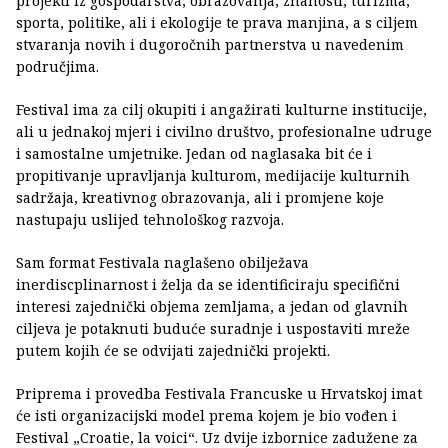
projekti iz gospodarstva, obrazovanja, znanosti, turizma,
sporta, politike, ali i ekologije te prava manjina, a s ciljem
stvaranja novih i dugoročnih partnerstva u navedenim
područjima.
Festival ima za cilj okupiti i angažirati kulturne institucije,
ali u jednakoj mjeri i civilno društvo, profesionalne udruge
i samostalne umjetnike. Jedan od naglasaka bit će i
propitivanje upravljanja kulturom, medijacije kulturnih
sadržaja, kreativnog obrazovanja, ali i promjene koje
nastupaju uslijed tehnološkog razvoja.
Sam format Festivala naglašeno obilježava
inerdiscplinarnost i želja da se identificiraju specifični
interesi zajednički objema zemljama, a jedan od glavnih
ciljeva je potaknuti buduće suradnje i uspostaviti mreže
putem kojih će se odvijati zajednički projekti.
Priprema i provedba Festivala Francuske u Hrvatskoj imat
će isti organizacijski model prema kojem je bio vođen i
Festival „Croatie, la voici“. Uz dvije izbornice zadužene za