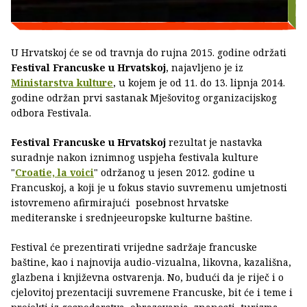
U Hrvatskoj će se od travnja do rujna 2015. godine održati
Festival Francuske u Hrvatskoj
, najavljeno je iz
Ministarstva kulture
, u kojem je od 11. do 13. lipnja 2014.
godine održan prvi sastanak Mješovitog organizacijskog
odbora Festivala.
Festival Francuske u Hrvatskoj
rezultat je nastavka
suradnje nakon iznimnog uspjeha festivala kulture
"
Croatie, la voici
" održanog u jesen 2012. godine u
Francuskoj, a koji je u fokus stavio suvremenu umjetnosti
istovremeno afirmirajući posebnost hrvatske
mediteranske i srednjeeuropske kulturne baštine.
Festival će prezentirati vrijedne sadržaje francuske
baštine, kao i najnovija audio-vizualna, likovna, kazališna,
glazbena i književna ostvarenja. No, budući da je riječ i o
cjelovitoj prezentaciji suvremene Francuske, bit će i teme i