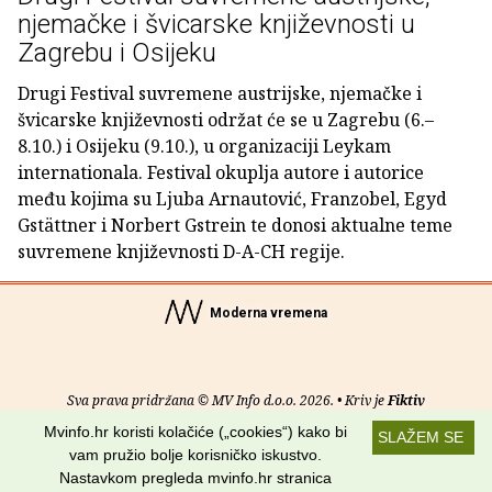
njemačke i švicarske književnosti u
Zagrebu i Osijeku
Drugi Festival suvremene austrijske, njemačke i
švicarske književnosti održat će se u Zagrebu (6.–
8.10.) i Osijeku (9.10.), u organizaciji Leykam
internationala. Festival okuplja autore i autorice
među kojima su Ljuba Arnautović, Franzobel, Egyd
Gstättner i Norbert Gstrein te donosi aktualne teme
suvremene književnosti D-A-CH regije.
Moderna vremena
Sva prava pridržana © MV Info d.o.o. 2026. • Kriv je
Fiktiv
Mvinfo.hr koristi kolačiće („cookies“) kako bi
SLAŽEM SE
O nama
•
Pomoć
•
Uvjeti korištenja
•
RSS kanali
vam pružio bolje korisničko iskustvo.
Nastavkom pregleda mvinfo.hr stranica
Potraži nas na: