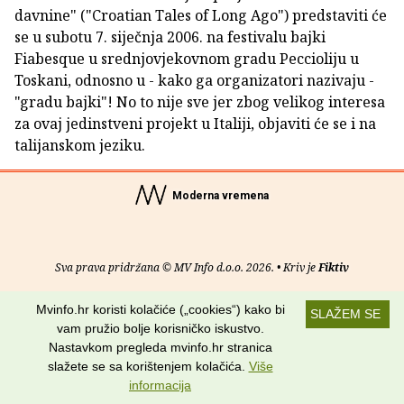
davnine" ("Croatian Tales of Long Ago") predstaviti će
se u subotu 7. siječnja 2006. na festivalu bajki
Fiabesque u srednjovjekovnom gradu Peccioliju u
Toskani, odnosno u - kako ga organizatori nazivaju -
"gradu bajki"! No to nije sve jer zbog velikog interesa
za ovaj jedinstveni projekt u Italiji, objaviti će se i na
talijanskom jeziku.
Moderna vremena
Sva prava pridržana © MV Info d.o.o. 2026. • Kriv je
Fiktiv
O nama
•
Pomoć
•
Uvjeti korištenja
•
RSS kanali
Mvinfo.hr koristi kolačiće („cookies“) kako bi
SLAŽEM SE
vam pružio bolje korisničko iskustvo.
Potraži nas na:
Nastavkom pregleda mvinfo.hr stranica
slažete se sa korištenjem kolačića.
Više
informacija