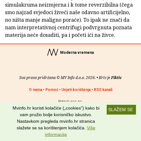
simulakruma neizmjerna i k tome reverzibilna (čega
smo najzad svjedoci živeći naše odavno artificijelno,
no ništa manje maligno poraće). To ipak ne znači da
nam interpretativnoj centrifugi podvrgnuta poznata
materija neće dosaditi, pa i početi ići na živce.
Moderna vremena
Sva prava pridržana © MV Info d.o.o. 2026. • Kriv je
Fiktiv
O nama
•
Pomoć
•
Uvjeti korištenja
•
RSS kanali
Potraži nas na:
Mvinfo.hr koristi kolačiće („cookies“) kako bi
SLAŽEM SE
vam pružio bolje korisničko iskustvo.
Nastavkom pregleda mvinfo.hr stranica
slažete se sa korištenjem kolačića.
Više
informacija