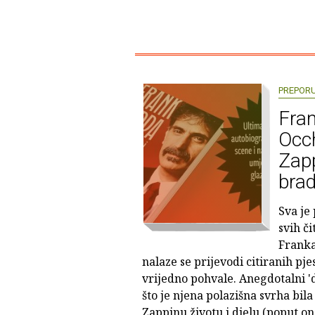
PREPOR
Fran
Occh
Zap
bra
Sva je 
svih č
Franka
nalaze se prijevodi citiranih pj
vrijedno pohvale. Anegdotalni '
što je njena polazišna svrha bi
Zappinu životu i djelu (poput on