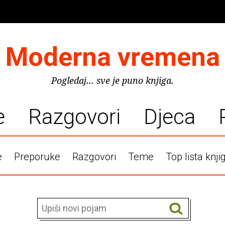
Moderna vremena
Pogledaj... sve je puno knjiga.
e
Razgovori
Djeca
e
Preporuke
Razgovori
Teme
Top lista knji