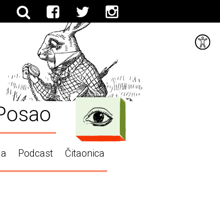
Posao
ga
Podcast
Čitaonica