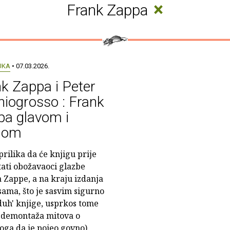
×
Frank Zappa
UKA
• 07.03.2026.
k Zappa i Peter
iogrosso : Frank
pa glavom i
dom
prilika da će knjigu prije
itati obožavaoci glazbe
 Zappe, a na kraju izdanja
esama, što je sasvim sigurno
duh' knjige, usprkos tome
la demontaža mitova o
oga da je pojeo govno),