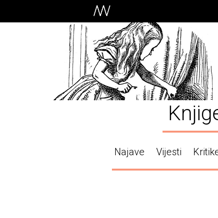
Knjig
Najave
Vijesti
Kritik