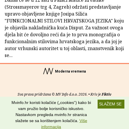
Danas će se u 12 sati u Palači Matice hrvatske
(Strossmayerov trg 4, Zagreb) održati predstavljanje
upravo objavljene knjige Josipa Silića
"FUNKCIONALNI STILOVI HRVATSKOGA JEZIKA" koju
je objavila nakladnička kuća Disput. Za važnost ovoga
djela bit će dovoljno reći da je to prva monografija o
funkcionalnim stilovima hrvatskoga jezika, a da joj je
autor vrhunski autoritet u toj oblasti, znanstvenik koji
se...
Moderna vremena
Sva prava pridržana © MV Info d.o.o. 2026. • Kriv je
Fiktiv
Mvinfo.hr koristi kolačiće („cookies“) kako bi
SLAŽEM SE
O nama
•
Pomoć
•
Uvjeti korištenja
•
RSS kanali
vam pružio bolje korisničko iskustvo.
Nastavkom pregleda mvinfo.hr stranica
Potraži nas na:
slažete se sa korištenjem kolačića.
Više
informacija