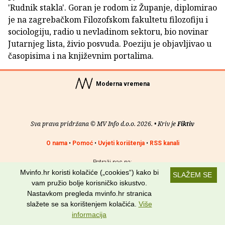
'Rudnik stakla'. Goran je rodom iz Županje, diplomirao
je na zagrebačkom Filozofskom fakultetu filozofiju i
sociologiju, radio u nevladinom sektoru, bio novinar
Jutarnjeg lista, živio posvuda. Poeziju je objavljivao u
časopisima i na književnim portalima.
Moderna vremena
Sva prava pridržana © MV Info d.o.o. 2026. • Kriv je
Fiktiv
O nama
•
Pomoć
•
Uvjeti korištenja
•
RSS kanali
Potraži nas na:
Mvinfo.hr koristi kolačiće („cookies“) kako bi
SLAŽEM SE
vam pružio bolje korisničko iskustvo.
Nastavkom pregleda mvinfo.hr stranica
slažete se sa korištenjem kolačića.
Više
informacija