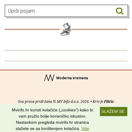
Moderna vremena
Sva prava pridržana © MV Info d.o.o. 2026. • Kriv je
Fiktiv
Mvinfo.hr koristi kolačiće („cookies“) kako bi
SLAŽEM SE
O nama
•
Pomoć
•
Uvjeti korištenja
•
RSS kanali
vam pružio bolje korisničko iskustvo.
Nastavkom pregleda mvinfo.hr stranica
Potraži nas na:
slažete se sa korištenjem kolačića.
Više