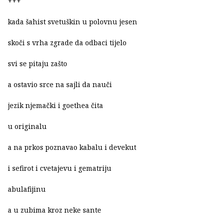
+++
kada šahist svetuškin u polovnu jesen
skoči s vrha zgrade da odbaci tijelo
svi se pitaju zašto
a ostavio srce na sajli da nauči
jezik njemački i goethea čita
u originalu
a na prkos poznavao kabalu i devekut
i sefirot i cvetajevu i gematriju
abulafijinu
a u zubima kroz neke sante