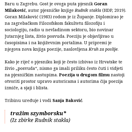
Baru u Zagrebu. Gost je ovoga puta pjesnik
Goran
Milaković
, autor pjesničke knjige
Rudnik stakla
(HDP, 2019).
Goran Milaković (1983) rodom je iz Županje. Diplomirao je
na zagrebačkom Filozofskom fakultetu filozofiju i
sociologiju, radio u nevladinom sektoru, bio novinar
Jutarnjeg lista, živio posvuda. Poeziju je objavljivao u
časopisima i na književnim portalima. U pripremi je
njegova nova knjiga poezije, naslovljena
Kruh za poslije
.
Kako je riječ o pjesniku koji je često izbivao iz Hrvatske te
živio „posvuda“, nismo ga imali priliku često čuti i vidjeti
na pjesničkim nastupima.
Poezija u drugom filmu
nastoji
otvoriti prostor upravo autoricama i autorima čija poezija
izmiče, a sjaji i blista.
Tribinu uređuje i vodi
Sanja Baković
.
tražim szymborsku*
(Iz zbirke Rudnik stakla)