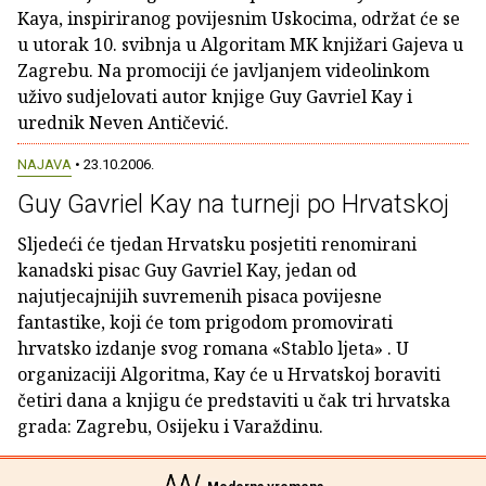
Kaya, inspiriranog povijesnim Uskocima, održat će se
u utorak 10. svibnja u Algoritam MK knjižari Gajeva u
Zagrebu. Na promociji će javljanjem videolinkom
uživo sudjelovati autor knjige Guy Gavriel Kay i
urednik Neven Antičević.
NAJAVA
• 23.10.2006.
Guy Gavriel Kay na turneji po Hrvatskoj
Sljedeći će tjedan Hrvatsku posjetiti renomirani
kanadski pisac Guy Gavriel Kay, jedan od
najutjecajnijih suvremenih pisaca povijesne
fantastike, koji će tom prigodom promovirati
hrvatsko izdanje svog romana «Stablo ljeta» . U
organizaciji Algoritma, Kay će u Hrvatskoj boraviti
četiri dana a knjigu će predstaviti u čak tri hrvatska
grada: Zagrebu, Osijeku i Varaždinu.