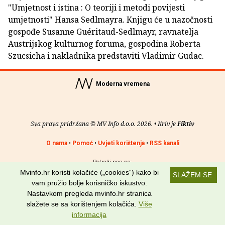
"Umjetnost i istina : O teoriji i metodi povijesti
umjetnosti" Hansa Sedlmayra. Knjigu će u nazočnosti
gospođe Susanne Guéritaud-Sedlmayr, ravnatelja
Austrijskog kulturnog foruma, gospodina Roberta
Szucsicha i nakladnika predstaviti Vladimir Gudac.
Moderna vremena
Sva prava pridržana © MV Info d.o.o. 2026. • Kriv je
Fiktiv
O nama
•
Pomoć
•
Uvjeti korištenja
•
RSS kanali
Potraži nas na:
Mvinfo.hr koristi kolačiće („cookies“) kako bi
SLAŽEM SE
vam pružio bolje korisničko iskustvo.
Nastavkom pregleda mvinfo.hr stranica
slažete se sa korištenjem kolačića.
Više
informacija