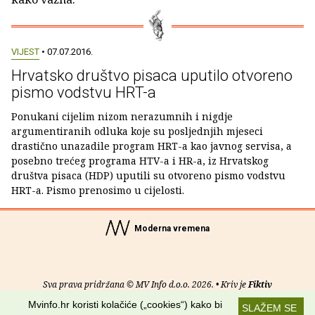
VIJEST
• 07.07.2016.
Hrvatsko društvo pisaca uputilo otvoreno
pismo vodstvu HRT-a
Ponukani cijelim nizom nerazumnih i nigdje
argumentiranih odluka koje su posljednjih mjeseci
drastično unazadile program HRT-a kao javnog servisa, a
posebno trećeg programa HTV-a i HR-a, iz Hrvatskog
društva pisaca (HDP) uputili su otvoreno pismo vodstvu
HRT-a. Pismo prenosimo u cijelosti.
Moderna vremena
Sva prava pridržana © MV Info d.o.o. 2026. • Kriv je
Fiktiv
Mvinfo.hr koristi kolačiće („cookies“) kako bi
SLAŽEM SE
O nama
•
Pomoć
•
Uvjeti korištenja
•
RSS kanali