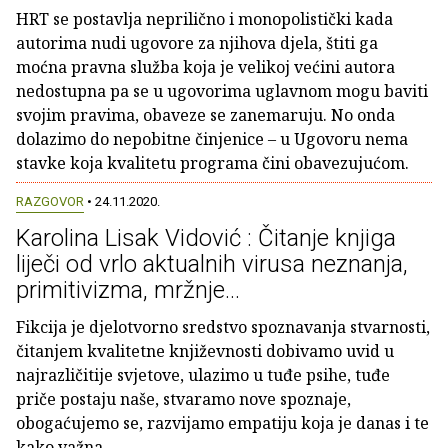
HRT se postavlja neprilično i monopolistički kada
autorima nudi ugovore za njihova djela, štiti ga
moćna pravna služba koja je velikoj većini autora
nedostupna pa se u ugovorima uglavnom mogu baviti
svojim pravima, obaveze se zanemaruju. No onda
dolazimo do nepobitne činjenice – u Ugovoru nema
stavke koja kvalitetu programa čini obavezujućom.
RAZGOVOR
• 24.11.2020.
Karolina Lisak Vidović : Čitanje knjiga
liječi od vrlo aktualnih virusa neznanja,
primitivizma, mržnje...
Fikcija je djelotvorno sredstvo spoznavanja stvarnosti,
čitanjem kvalitetne književnosti dobivamo uvid u
najrazličitije svjetove, ulazimo u tuđe psihe, tuđe
priče postaju naše, stvaramo nove spoznaje,
obogaćujemo se, razvijamo empatiju koja je danas i te
kako važna.