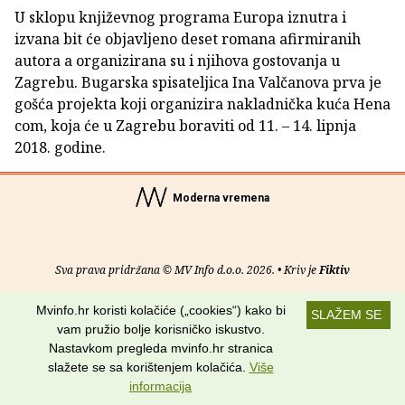
U sklopu književnog programa Europa iznutra i
izvana bit će objavljeno deset romana afirmiranih
autora a organizirana su i njihova gostovanja u
Zagrebu. Bugarska spisateljica Ina Valčanova prva je
gošća projekta koji organizira nakladnička kuća Hena
com, koja će u Zagrebu boraviti od 11. – 14. lipnja
2018. godine.
Moderna vremena
Sva prava pridržana © MV Info d.o.o. 2026. • Kriv je
Fiktiv
O nama
•
Pomoć
•
Uvjeti korištenja
•
RSS kanali
Mvinfo.hr koristi kolačiće („cookies“) kako bi
SLAŽEM SE
vam pružio bolje korisničko iskustvo.
Potraži nas na:
Nastavkom pregleda mvinfo.hr stranica
slažete se sa korištenjem kolačića.
Više
informacija