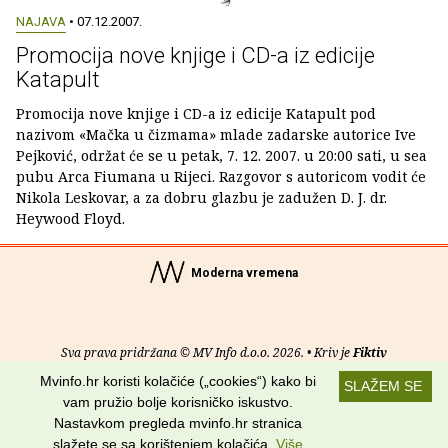
NAJAVA
• 07.12.2007.
Promocija nove knjige i CD-a iz edicije
Katapult
Promocija nove knjige i CD-a iz edicije Katapult pod
nazivom «Mačka u čizmama» mlade zadarske autorice Ive
Pejković, održat će se u petak, 7. 12. 2007. u 20:00 sati, u sea
pubu Arca Fiumana u Rijeci. Razgovor s autoricom vodit će
Nikola Leskovar, a za dobru glazbu je zadužen D. J. dr.
Heywood Floyd.
Moderna vremena
Sva prava pridržana © MV Info d.o.o. 2026. • Kriv je
Fiktiv
Mvinfo.hr koristi kolačiće („cookies“) kako bi
SLAŽEM SE
O nama
•
Pomoć
•
Uvjeti korištenja
•
RSS kanali
vam pružio bolje korisničko iskustvo.
Nastavkom pregleda mvinfo.hr stranica
Potraži nas na:
slažete se sa korištenjem kolačića.
Više