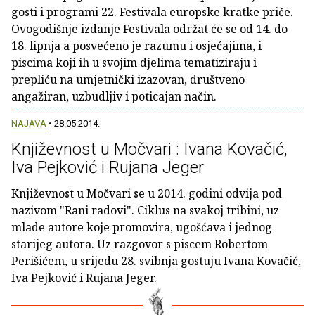
gosti i programi 22. Festivala europske kratke priče.
Ovogodišnje izdanje Festivala održat će se od 14. do
18. lipnja a posvećeno je razumu i osjećajima, i
piscima koji ih u svojim djelima tematiziraju i
prepliću na umjetnički izazovan, društveno
angažiran, uzbudljiv i poticajan način.
NAJAVA
• 28.05.2014.
Književnost u Močvari : Ivana Kovačić,
Iva Pejković i Rujana Jeger
Književnost u Močvari se u 2014. godini odvija pod
nazivom "Rani radovi". Ciklus na svakoj tribini, uz
mlade autore koje promovira, ugošćava i jednog
starijeg autora. Uz razgovor s piscem Robertom
Perišićem, u srijedu 28. svibnja gostuju Ivana Kovačić,
Iva Pejković i Rujana Jeger.