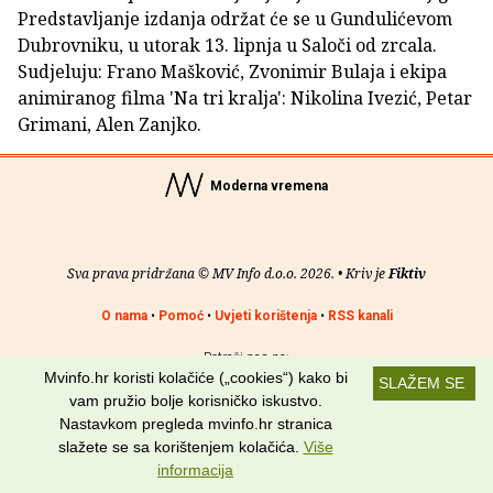
Predstavljanje izdanja održat će se u Gundulićevom
Dubrovniku, u utorak 13. lipnja u Saloči od zrcala.
Sudjeluju: Frano Mašković, Zvonimir Bulaja i ekipa
animiranog filma 'Na tri kralja': Nikolina Ivezić, Petar
Grimani, Alen Zanjko.
Moderna vremena
Sva prava pridržana © MV Info d.o.o. 2026. • Kriv je
Fiktiv
O nama
•
Pomoć
•
Uvjeti korištenja
•
RSS kanali
Potraži nas na:
Mvinfo.hr koristi kolačiće („cookies“) kako bi
SLAŽEM SE
vam pružio bolje korisničko iskustvo.
Nastavkom pregleda mvinfo.hr stranica
slažete se sa korištenjem kolačića.
Više
informacija