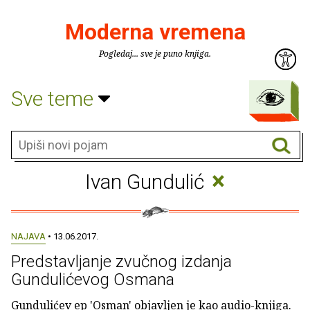
Moderna vremena
Pogledaj... sve je puno knjiga.
Sve teme
×
Ivan Gundulić
NAJAVA
• 13.06.2017.
Predstavljanje zvučnog izdanja
Gundulićevog Osmana
Gundulićev ep 'Osman' objavljen je kao audio-knjiga.