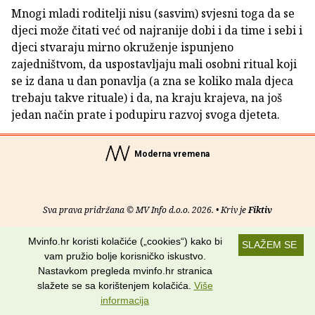
Mnogi mladi roditelji nisu (sasvim) svjesni toga da se
djeci može čitati već od najranije dobi i da time i sebi i
djeci stvaraju mirno okruženje ispunjeno
zajedništvom, da uspostavljaju mali osobni ritual koji
se iz dana u dan ponavlja (a zna se koliko mala djeca
trebaju takve rituale) i da, na kraju krajeva, na još
jedan način prate i podupiru razvoj svoga djeteta.
Moderna vremena
Sva prava pridržana © MV Info d.o.o. 2026. • Kriv je
Fiktiv
O nama
•
Pomoć
•
Uvjeti korištenja
•
RSS kanali
Mvinfo.hr koristi kolačiće („cookies“) kako bi
SLAŽEM SE
vam pružio bolje korisničko iskustvo.
Potraži nas na:
Nastavkom pregleda mvinfo.hr stranica
slažete se sa korištenjem kolačića.
Više
informacija