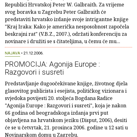
Republici Hrvatskoj Peter W. Galbraith. Za vrijeme
svog boravka u Zagrebu Peter Galbraith će
predstaviti hrvatsko izdanje svoje intrigantne knjige
"Kraj Iraka: Kako je američka nesposobnost započela
beskrajni rat" (V.B.Z., 2007.), održati konferenciju za
novinare i družiti se s čitateljima, u čemu će mu...
NAJAVA
• 21.12.2006.
PROMOCIJA: Agonija Europe :
Razgovori i susreti
Predstavljanje dugoočekivane knjige, životnog djela
glasovitog publicista i esejista, političkog vizionara i
svjedoka povijesti 20. stoljeća Bogdana Radice
"Agonija Europe : Razgovori i susreti", koja je nakon
66 godina od beogradskoga izdanja prvi put
objavljena na hrvatskom jeziku (Disput, 2006), desiti
će se u četvrtak, 21. prosinca 2006. godine u 12 sati u
Novinarskom domu u Zagrebu.