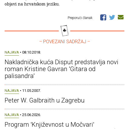
objavi na hrvatskom jeziku.
Preporuči članak
– POVEZANI SADRŽAJ –
NAJAVA
• 08.10.2018.
Nakladnička kuća Disput predstavlja novi
roman Kristine Gavran 'Gitara od
palisandra'
NAJAVA
• 11.05.2007.
Peter W. Galbraith u Zagrebu
NAJAVA
• 25.06.2026.
Program 'Književnost u Močvari'