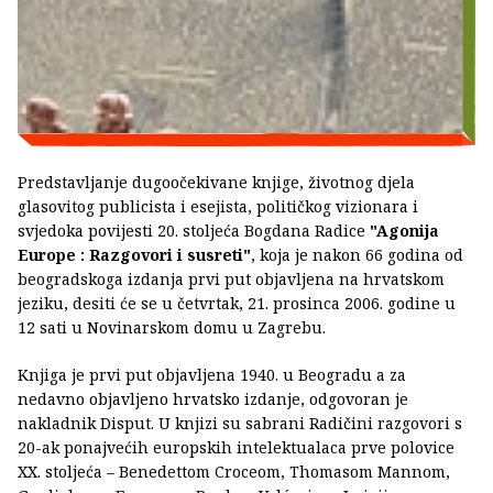
Predstavljanje dugoočekivane knjige, životnog djela
glasovitog publicista i esejista, političkog vizionara i
svjedoka povijesti 20. stoljeća Bogdana Radice
"Agonija
Europe : Razgovori i susreti"
, koja je nakon 66 godina od
beogradskoga izdanja prvi put objavljena na hrvatskom
jeziku, desiti će se u četvrtak, 21. prosinca 2006. godine u
12 sati u Novinarskom domu u Zagrebu.
Knjiga je prvi put objavljena 1940. u Beogradu a za
nedavno objavljeno hrvatsko izdanje, odgovoran je
nakladnik Disput. U knjizi su sabrani Radičini razgovori s
20-ak ponajvećih europskih intelektualaca prve polovice
XX. stoljeća – Benedettom Croceom, Thomasom Mannom,