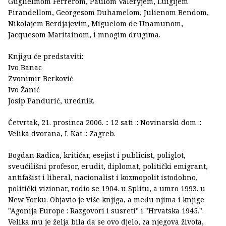
Guglielmom Ferrerom, Paulom Valéryjem, Luigijem
Pirandellom, Georgesom Duhamelom, Julienom Bendom,
Nikolajem Berdjajevim, Miguelom de Unamunom,
Jacquesom Maritainom, i mnogim drugima.
Knjigu će predstaviti:
Ivo Banac
Zvonimir Berković
Ivo Žanić
Josip Pandurić, urednik.
Četvrtak, 21. prosinca 2006. :: 12 sati :: Novinarski dom ::
Velika dvorana, I. Kat :: Zagreb.
Bogdan Radica, kritičar, esejist i publicist, poliglot,
sveučilišni profesor, erudit, diplomat, politički emigrant,
antifašist i liberal, nacionalist i kozmopolit istodobno,
politički vizionar, rodio se 1904. u Splitu, a umro 1993. u
New Yorku. Objavio je više knjiga, a među njima i knjige
"Agonija Europe : Razgovori i susreti" i "Hrvatska 1945.".
Velika mu je želja bila da se ovo djelo, za njegova života,