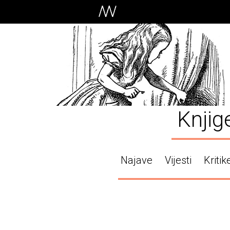
Knjig
Najave
Vijesti
Kritik