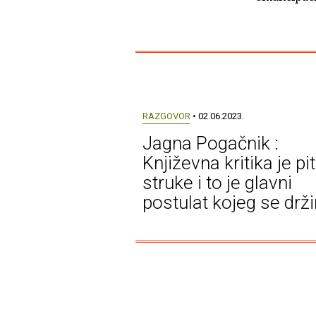
RAZGOVOR
• 02.06.2023.
Jagna Pogačnik :
Književna kritika je pi
struke i to je glavni
postulat kojeg se drž