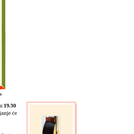
ra
 u
19.30
janje će