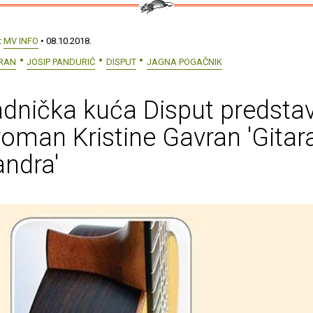
:
MV INFO
• 08.10.2018.
VRAN
JOSIP PANDURIĆ
DISPUT
JAGNA POGAČNIK
dnička kuća Disput predstav
roman Kristine Gavran 'Gitar
andra'