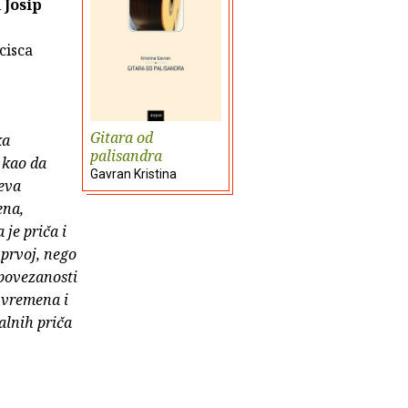
i
Josip
cisca
Gitara od
ka
palisandra
 kao da
Gavran Kristina
jeva
ena,
je priča i
 prvoj, nego
 povezanosti
h vremena i
alnih priča