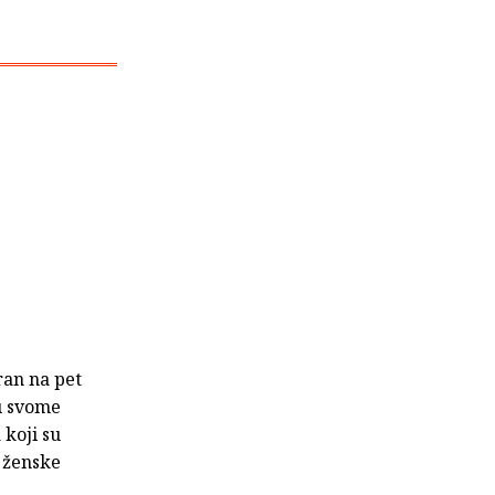
ran na pet
u svome
 koji su
i ženske