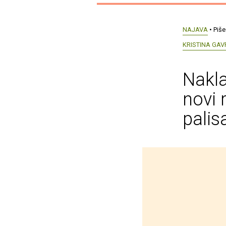
NAJAVA
• Piše
KRISTINA GA
Nakla
novi 
palis