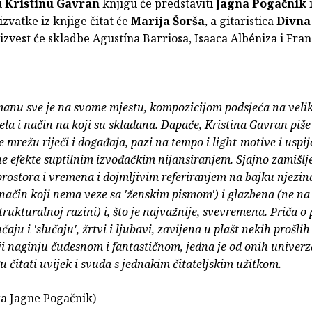
u
Kristinu Gavran
knjigu će predstaviti
Jagna Pogačnik
 izvatke iz knjige čitat će
Marija Šorša
, a gitaristica
Divna
izvest će skladbe Agustína Barriosa, Isaaca Albéniza i Fran
anu sve je na svome mjestu, kompozicijom podsjeća na veli
ela i način na koji su skladana. Dapače, Kristina Gavran piše
e mrežu riječi i događaja, pazi na tempo i light-motive i uspi
jne efekte suptilnim izvođačkim nijansiranjem. Sjajno zamišlj
rostora i vremena i dojmljivim referiranjem na bajku njezina 
način koji nema veze sa 'ženskim pismom') i glazbena (ne na
trukturalnoj razini) i, što je najvažnije, svevremena. Priča o
čaju i 'slučaju', žrtvi i ljubavi, zavijena u plašt nekih prošli
i naginju čudesnom i fantastičnom, jedna je od onih univerz
u čitati uvijek i svuda s jednakim čitateljskim užitkom.
ra Jagne Pogačnik)