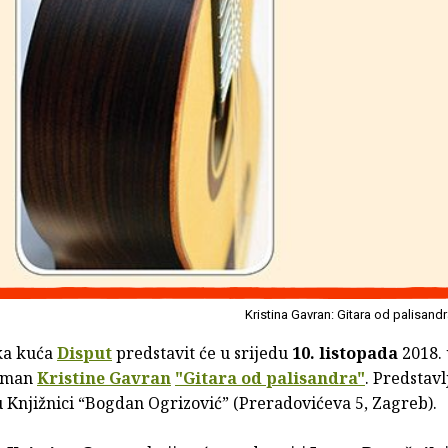
Kristina Gavran: Gitara od palisand
ka kuća
Disput
predstavit će u srijedu
10. listopada
2018.
roman
Kristine Gavran
"Gitara od palisandra"
. Predstavl
u Knjižnici “Bogdan Ogrizović” (Preradovićeva 5, Zagreb).