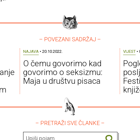
– POVEZANI SADRŽAJ –
NAJAVA
• 20.10.2022.
VIJEST
• 
O čemu govorimo kad
Pogl
tanje
govorimo o seksizmu:
posl
Maja u društvu pisaca
Fest
im
knji
– PRETRAŽI SVE ČLANKE –