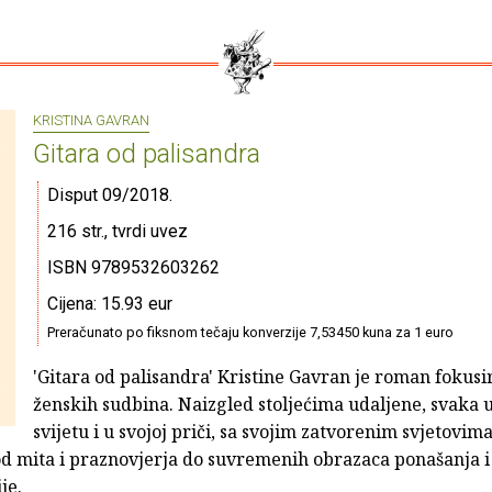
KRISTINA GAVRAN
Gitara od palisandra
Disput 09/2018.
216 str., tvrdi uvez
ISBN 9789532603262
Cijena: 15.93 eur
Preračunato po fiksnom tečaju konverzije 7,53450 kuna za 1 euro
'Gitara od palisandra' Kristine Gavran je roman fokusi
ženskih sudbina. Naizgled stoljećima udaljene, svaka 
svijetu i u svojoj priči, sa svojim zatvorenim svjetovima
 od mita i praznovjerja do suvremenih obrazaca ponašanja 
je.