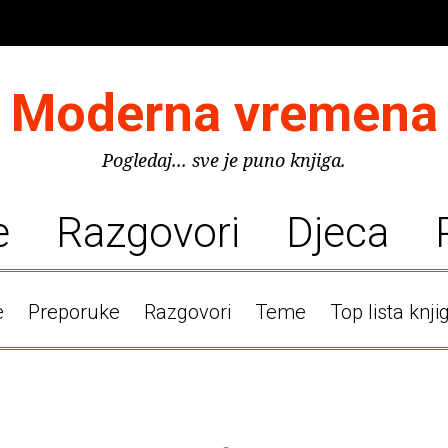
Moderna vremena
Pogledaj... sve je puno knjiga.
e
Razgovori
Djeca
e
Preporuke
Razgovori
Teme
Top lista knji