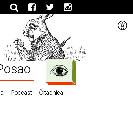
Posao
ga
Podcast
Čitaonica