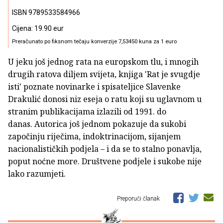
ISBN 9789533584966
Cijena: 19.90 eur
Preračunato po fiksnom tečaju konverzije 7,53450 kuna za 1 euro
U jeku još jednog rata na europskom tlu, i mnogih
drugih ratova diljem svijeta, knjiga 'Rat je svugdje
isti' poznate novinarke i spisateljice Slavenke
Drakulić donosi niz eseja o ratu koji su uglavnom u
stranim publikacijama izlazili od 1991. do
danas. Autorica još jednom pokazuje da sukobi
započinju riječima, indoktrinacijom, sijanjem
nacionalističkih podjela – i da se to stalno ponavlja,
poput noćne more. Društvene podjele i sukobe nije
lako razumjeti.
Preporuči članak