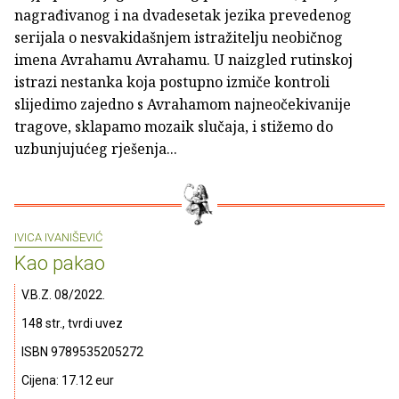
nagrađivanog i na dvadesetak jezika prevedenog
serijala o nesvakidašnjem istražitelju neobičnog
imena Avrahamu Avrahamu. U naizgled rutinskoj
istrazi nestanka koja postupno izmiče kontroli
slijedimo zajedno s Avrahamom najneočekivanije
tragove, sklapamo mozaik slučaja, i stižemo do
uzbunjujućeg rješenja...
IVICA IVANIŠEVIĆ
Kao pakao
V.B.Z. 08/2022.
148 str., tvrdi uvez
ISBN 9789535205272
Cijena: 17.12 eur