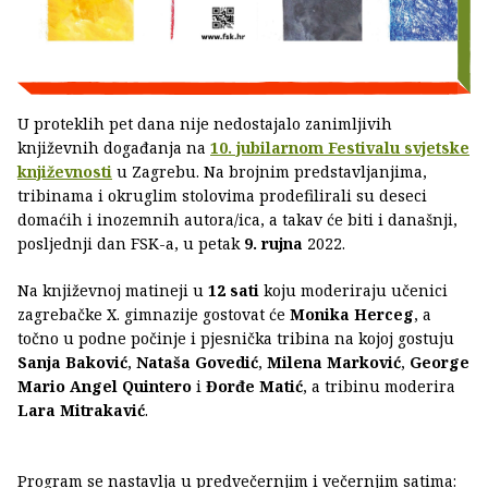
U proteklih pet dana nije nedostajalo zanimljivih
književnih događanja na
10. jubilarnom Festivalu svjetske
književnosti
u Zagrebu. Na brojnim predstavljanjima,
tribinama i okruglim stolovima prodefilirali su deseci
domaćih i inozemnih autora/ica, a takav će biti i današnji,
posljednji dan FSK-a, u petak
9. rujna
2022.
Na književnoj matineji u
12 sati
koju moderiraju učenici
zagrebačke X. gimnazije gostovat će
Monika Herceg
, a
točno u podne počinje i pjesnička tribina na kojoj gostuju
Sanja Baković
,
Nataša Govedić
,
Milena Marković
,
George
Mario Angel Quintero
i
Đorđe Matić
, a tribinu moderira
Lara Mitrakavić
.
Program se nastavlja u predvečernjim i večernjim satima: