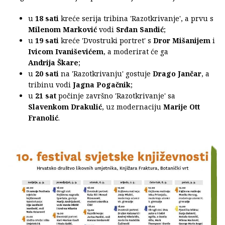
u
18 sati
kreće serija tribina 'Razotkrivanje', a prvu s
Milenom Marković
vodi
Srđan Sandić
;
u
19 sati
kreće 'Dvostruki portret' s
Dror Mišanijem
i
Ivicom Ivaniševićem
, a moderirat će ga
Andrija Škare
;
u
20 sati
na 'Razotkrivanju' gostuje
Drago Jančar
, a
tribinu vodi
Jagna Pogačnik
;
u
21 sat
počinje završno 'Razotkrivanje' sa
Slavenkom Drakulić
, uz modernaciju
Marije Ott
Franolić
.