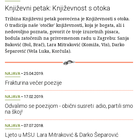
Književni petak: Književnost s otoka
Tribina Književni petak posvećena je Književnosti s otoka.
O tradicija naše 'otočke' književnosti, koja je bogata, ali i
nedovoljno poznata, govorit će troje izuzetnih pisaca,
bodula zatočenih na privremenom radu u Zagrebu: Sanja
Baković (Bol, Brač), Lara Mitraković (Komiža, Vis), Darko
Šeparović (Vela Luka, Korčula).
NAJAVA
• 25.04.2019.
Frakturina večer poezije
NAJAVA
• 17.02.2019.
Odvalimo se poezijom - obični susreti: adio, partili smo
na škoj!
NAJAVA
• 07.07.2018.
Ljeto u MSU: Lara Mitraković & Darko Šeparović