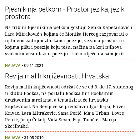
Pjesnikinja petkom - Prostor jezika, jezik
prostora
Na tribini Pjesnikinja petkom gostuju Senka Kapetanović i
Lara Mitraković s kojima će Monika Herceg razgovarati o
njihovim zadnjim zbirkama poezije, vezama prostora o
kojima pišu i poezije koju pišu, načina na koji njihova
svakodnevica ulazi u poeziju i kako utječe na sam jezik.
NAJAVA
• 09.11.2021.
Revija malih književnosti: Hrvatska
Revija malih književnosti održat će se od 9. do 17. studenog
u klubu Booksa, na portalu Booksa.hr i Booksinim
društvenim mrežama, a tematizirat će hrvatsku
književnost. Na Reviji će se predstaviti Igor Rajki, Enver
Krivac, Lara Mitraković, Sana Perić, Maja Urban, Lovre
Petrić, Josip Čekolj, Vida Sever, Espi Tomčić i Marija
Skočibušić.
NAJAVA
• 31.05.2019.