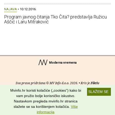
NAJAVA
• 10.12.2016.
Program javnog čitanja Tko Čita? predstavlja Ružicu
Aščić i Laru Mitraković
Moderna vremena
Sva prava pridržana © MV Info d.o.o. 2026. • Kriv je
Fiktiv
Mvinfo.hr koristi kolačiće („cookies“) kako bi
SLAŽEM SE
O nama
•
Pomoć
•
Uvjeti korištenja
•
RSS kanali
vam pružio bolje korisničko iskustvo.
Nastavkom pregleda mvinfo.hr stranica
Potraži nas na:
slažete se sa korištenjem kolačića.
Više
informacija