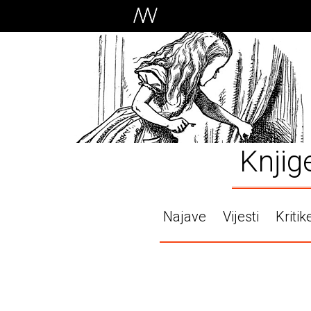
Knjig
Najave
Vijesti
Kritik