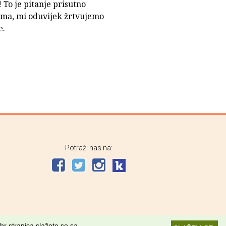
To je pitanje prisutno
ćima, mi oduvijek žrtvujemo
e.
Potraži nas na:
hr stranica slažete se sa