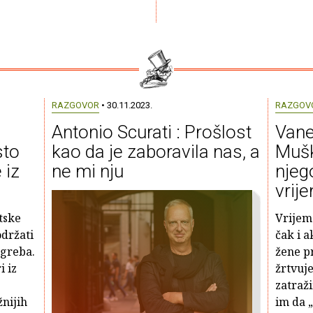
RAZGOVOR
• 30.11.2023.
RAZGOV
Antonio Scurati : Prošlost
Vane
sto
kao da je zaboravila nas, a
Mušk
 iz
ne mi nju
njeg
vrij
tske
Vrijeme
održati
čak i 
agreba.
žene p
i iz
žrtvuj
zatraž
žnijih
im da 