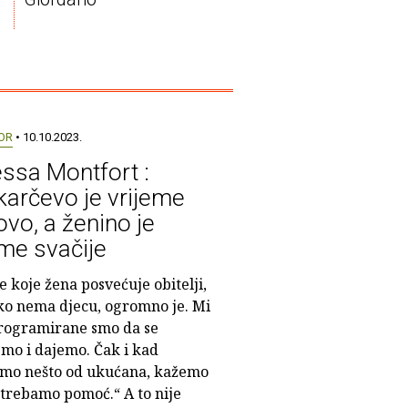
OR
• 10.10.2023.
ssa Montfort :
arčevo je vrijeme
ovo, a ženino je
eme svačije
 koje žena posvećuje obitelji,
ako nema djecu, ogromno je. Mi
rogramirane smo da se
emo i dajemo. Čak i kad
imo nešto od ukućana, kažemo
„trebamo pomoć.“ A to nije