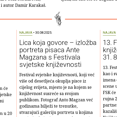
i autor Damir Karakaš.
NAJAVA
• 30.08.2025.
NAJAVA
Lica koja govore – izložba
13. 
portreta pisaca Ante
knji
Magzana s Festivala
31. 8
svjetske književnosti
13. Fes
kao i 
Festival svjetske književnosti, koji već
imena 
više od desetljeća okuplja pisce iz
scene 
cijelog svijeta, mjesto je na kojem se
m će
FSK će 
književnost susreće sa svojom
jetske
rujna 2
publikom. Fotograf Anto Magzan već
ni
partne
godinama bilježi te trenutke,
kazali
stvarajući galeriju portreta u kojima
m u 20