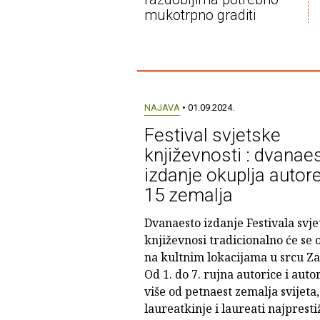
mukotrpno graditi
NAJAVA
• 01.09.2024.
Festival svjetske
književnosti : dvanae
izdanje okuplja autore
15 zemalja
Dvanaesto izdanje Festivala svje
književnosi tradicionalno će se 
na kultnim lokacijama u srcu Z
Od 1. do 7. rujna autorice i autor
više od petnaest zemalja svijeta,
laureatkinje i laureati najpresti