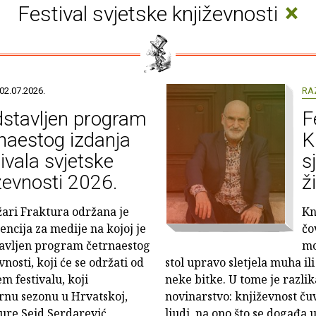
×
Festival svjetske književnosti
02.07.2026.
RA
stavljen program
F
naestog izdanja
K
ivala svjetske
s
ževnosti 2026.
ž
žari Fraktura održana je
Kn
encija za medije na kojoj je
čo
avljen program četrnaestog
mo
vnosti, koji će se održati od
stol upravo sletjela muha ili 
m festivalu, koji
neke bitke. U tome je razlik
rnu sezonu u Hrvatskoj,
novinarstvo: književnost čuv
ture Seid Serdarević,
ljudi, na ono što se događa u