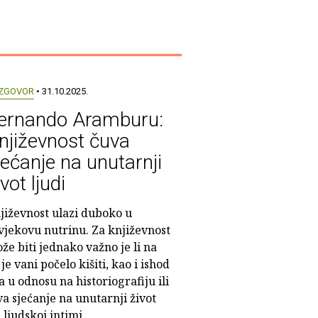
ZGOVOR
• 31.10.2025.
ernando Aramburu:
njiževnost čuva
jećanje na unutarnji
ivot ljudi
jiževnost ulazi duboko u
vjekovu nutrinu. Za književnost
že biti jednako važno je li na
je vani počelo kišiti, kao i ishod
a u odnosu na historiografiju ili
a sjećanje na unutarnji život
 ljudskoj intimi.