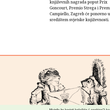
književnih nagrada poput Prix
Goncourt, Premio Strega i Prem
Campiello, Zagreb će ponovno uč
središtem svjetske književnosti.
Mvinfo.hr koristi kolačiće („cookies“) 