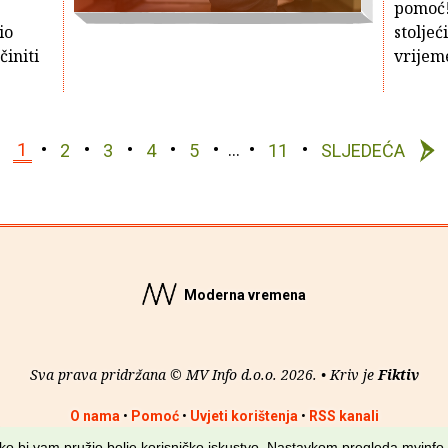
pomoć! 
io
stolje
initi
vrijem
1
2
3
4
5
…
11
SLJEDEĆA
Moderna vremena
Sva prava pridržana © MV Info d.o.o. 2026. • Kriv je
Fiktiv
O nama
•
Pomoć
•
Uvjeti korištenja
•
RSS kanali
kako bi vam pružio bolje korisničko iskustvo. Nastavkom pregleda mvinfo.