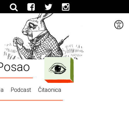
Posao
ga
Podcast
Čitaonica