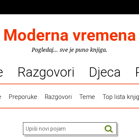
Moderna vremena
Pogledaj... sve je puno knjiga.
e
Razgovori
Djeca
e
Preporuke
Razgovori
Teme
Top lista knji