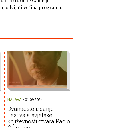
u Fraktura, te Galeriju
ar, odvijati većina programa.
NAJAVA
• 01.09.2024.
Dvanaesto izdanje
Festivala svjetske
književnosti otvara Paolo
Giordano