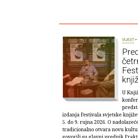
VIJEST
• 
Pred
četr
Fest
knji
U Knji
konfer
predst
izdanja Festivala svjetske knjiže
5. do 9. rujna 2026. O nadolazeće
tradicionalno otvara novu kultu
govorili su glavni urednik Frak