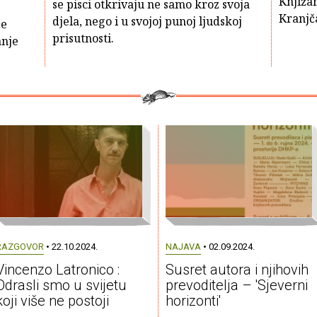
Knjižar
se pisci otkrivaju ne samo kroz svoja
Kranjč
djela, nego i u svojoj punoj ljudskoj
će
prisutnosti.
anje
RAZGOVOR
• 22.10.2024.
NAJAVA
• 02.09.2024.
Vincenzo Latronico :
Susret autora i njihovih
Odrasli smo u svijetu
prevoditelja – 'Sjeverni
koji više ne postoji
horizonti'