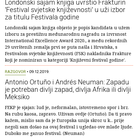
Londonski sajam knjiga uvrstio Frakturin
'Festival svjetske književnosti' u uži izbor
za titulu Festivala godine
Londonski sajam knjiga objavio je popis kandidata u užem
izboru za prestižnu međunarodnu nagradu za izvrsnost
International Excellence Award 2020., a među rekordnih
29 uvrštenih zemalja prvi se puta našla i Hrvatska, s
Festivalom svjetske književnosti (FSK) nakladnika Frakture
koji je nominiran u kategoriji 'Književni festival godine'.
RAZGOVOR
• 09.12.2019.
Antonio Ortuño i Andrés Neuman: Zapadu
je potreban divlji zapad, divlja Afrika ili divlji
Meksiko
FEKP je sjajan: lud je, neformalan, istovremeno spor i brz.
Na rubu kaosa, zapravo. Uživam ovdje (Ortuño). Da ti pravo
kažem, mislio sam da je Europska unija skroz u k... prije
negoli sam došao na ovaj festival i ugledao ove mlade ljude.
Duboko me ganuo festival. (Neuman)