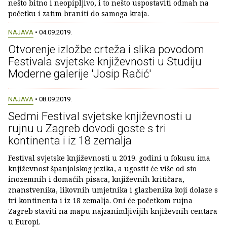
nešto bitno i neopipljivo, i to nešto uspostaviti odmah na
početku i zatim braniti do samoga kraja.
NAJAVA
• 04.09.2019.
Otvorenje izložbe crteža i slika povodom
Festivala svjetske književnosti u Studiju
Moderne galerije 'Josip Račić'
NAJAVA
• 08.09.2019.
Sedmi Festival svjetske književnosti u
rujnu u Zagreb dovodi goste s tri
kontinenta i iz 18 zemalja
Festival svjetske književnosti u 2019. godini u fokusu ima
književnost španjolskog jezika, a ugostit će više od sto
inozemnih i domaćih pisaca, književnih kritičara,
znanstvenika, likovnih umjetnika i glazbenika koji dolaze s
tri kontinenta i iz 18 zemalja. Oni će početkom rujna
Zagreb staviti na mapu najzanimljivijih književnih centara
u Europi.