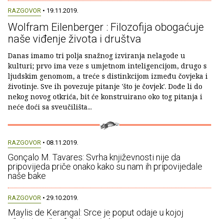
RAZGOVOR
• 19.11.2019.
Wolfram Eilenberger : Filozofija obogaćuje
naše viđenje života i društva
Danas imamo tri polja snažnog izviranja nelagode u
kulturi; prvo ima veze s umjetnom inteligencijom, drugo s
ljudskim genomom, a treće s distinkcijom između čovjeka i
životinje. Sve ih povezuje pitanje 'što je čovjek'. Dođe li do
nekog novog otkrića, bit će konstruirano oko tog pitanja i
neće doći sa sveučilišta...
RAZGOVOR
• 08.11.2019.
Gonçalo M. Tavares: Svrha književnosti nije da
pripovijeda priče onako kako su nam ih pripovijedale
naše bake
RAZGOVOR
• 29.10.2019.
Maylis de Kerangal: Srce je poput odaje u kojoj