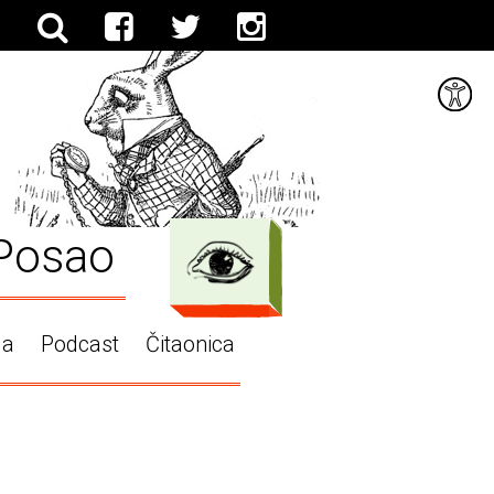
Posao
ga
Podcast
Čitaonica