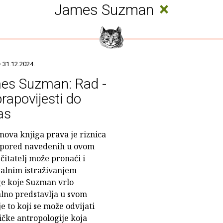
×
James Suzman
 31.12.2024.
es Suzman: Rad -
rapovijesti do
as
ova knjiga prava je riznica
i pored navedenih u ovom
 čitatelj može pronaći i
alnim istraživanjem
e koje Suzman vrlo
lno predstavlja u svom
 to koji se može odvijati
tičke antropologije koja