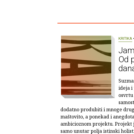
KRITIKA
•
Jam
Od p
dan
Suzman
ideja 
osvrtu
samost
dodatno produbiti i mnoge drug
maštovito, a ponekad i anegdota
ambicioznom projektu. Projekt je
samo unutar polja istinski holis