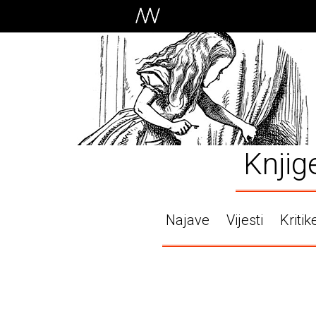
Knjig
Najave
Vijesti
Kritik