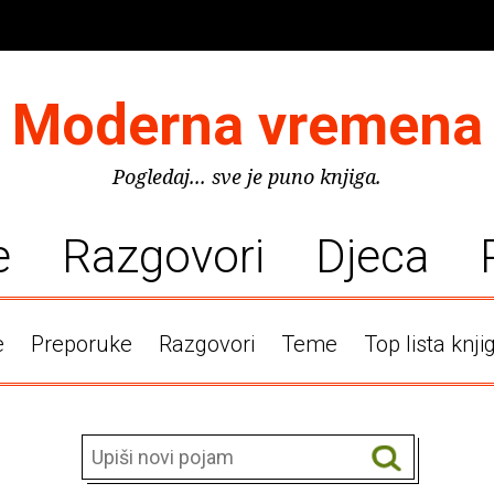
Moderna vremena
Pogledaj... sve je puno knjiga.
e
Razgovori
Djeca
e
Preporuke
Razgovori
Teme
Top lista knji