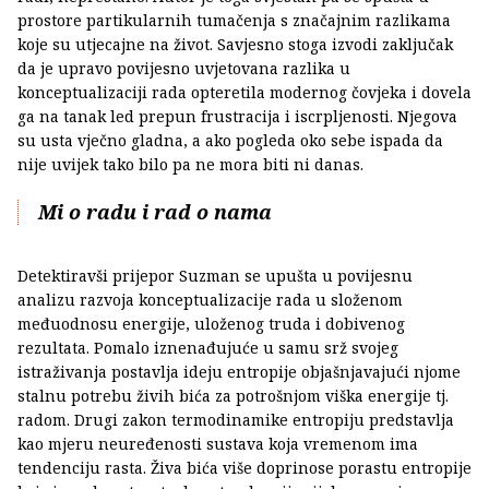
prostore partikularnih tumačenja s značajnim razlikama
koje su utjecajne na život. Savjesno stoga izvodi zaključak
da je upravo povijesno uvjetovana razlika u
konceptualizaciji rada opteretila modernog čovjeka i dovela
ga na tanak led prepun frustracija i iscrpljenosti. Njegova
su usta vječno gladna, a ako pogleda oko sebe ispada da
nije uvijek tako bilo pa ne mora biti ni danas.
Mi o radu i rad o nama
Detektiravši prijepor Suzman se upušta u povijesnu
analizu razvoja konceptualizacije rada u složenom
međuodnosu energije, uloženog truda i dobivenog
rezultata. Pomalo iznenađujuće u samu srž svojeg
istraživanja postavlja ideju entropije objašnjavajući njome
stalnu potrebu živih bića za potrošnjom viška energije tj.
radom. Drugi zakon termodinamike entropiju predstavlja
kao mjeru neuređenosti sustava koja vremenom ima
tendenciju rasta. Živa bića više doprinose porastu entropije