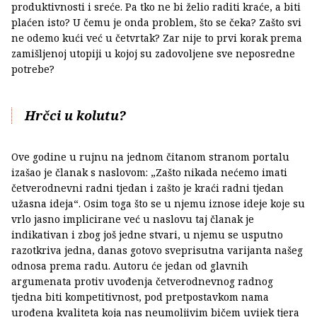
produktivnosti i sreće. Pa tko ne bi želio raditi kraće, a biti
plaćen isto? U čemu je onda problem, što se čeka? Zašto svi
ne odemo kući već u četvrtak? Zar nije to prvi korak prema
zamišljenoj utopiji u kojoj su zadovoljene sve neposredne
potrebe?
Hrčci u kolutu?
Ove godine u rujnu na jednom čitanom stranom portalu
izašao je članak s naslovom: „Zašto nikada nećemo imati
četverodnevni radni tjedan i zašto je kraći radni tjedan
užasna ideja“. Osim toga što se u njemu iznose ideje koje su
vrlo jasno implicirane već u naslovu taj članak je
indikativan i zbog još jedne stvari, u njemu se usputno
razotkriva jedna, danas gotovo sveprisutna varijanta našeg
odnosa prema radu. Autoru će jedan od glavnih
argumenata protiv uvođenja četverodnevnog radnog
tjedna biti kompetitivnost, pod pretpostavkom nama
urođena kvaliteta koja nas neumoljivim bičem uvijek tjera