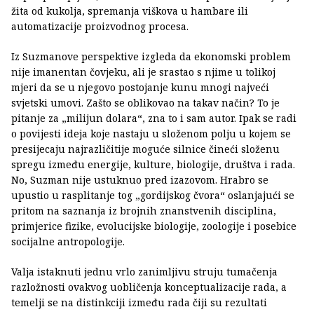
žita od kukolja, spremanja viškova u hambare ili
automatizacije proizvodnog procesa.
Iz Suzmanove perspektive izgleda da ekonomski problem
nije imanentan čovjeku, ali je srastao s njime u tolikoj
mjeri da se u njegovo postojanje kunu mnogi najveći
svjetski umovi. Zašto se oblikovao na takav način? To je
pitanje za „milijun dolara“, zna to i sam autor. Ipak se radi
o povijesti ideja koje nastaju u složenom polju u kojem se
presijecaju najrazličitije moguće silnice čineći složenu
spregu između energije, kulture, biologije, društva i rada.
No, Suzman nije ustuknuo pred izazovom. Hrabro se
upustio u rasplitanje tog „gordijskog čvora“ oslanjajući se
pritom na saznanja iz brojnih znanstvenih disciplina,
primjerice fizike, evolucijske biologije, zoologije i posebice
socijalne antropologije.
Valja istaknuti jednu vrlo zanimljivu struju tumačenja
razložnosti ovakvog uobličenja konceptualizacije rada, a
temelji se na distinkciji između rada čiji su rezultati