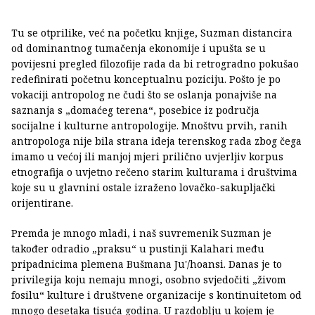
Tu se otprilike, već na početku knjige, Suzman distancira
od dominantnog tumačenja ekonomije i upušta se u
povijesni pregled filozofije rada da bi retrogradno pokušao
redefinirati početnu konceptualnu poziciju. Pošto je po
vokaciji antropolog ne čudi što se oslanja ponajviše na
saznanja s „domaćeg terena“, posebice iz područja
socijalne i kulturne antropologije. Mnoštvu prvih, ranih
antropologa nije bila strana ideja terenskog rada zbog čega
imamo u većoj ili manjoj mjeri prilično uvjerljiv korpus
etnografija o uvjetno rečeno starim kulturama i društvima
koje su u glavnini ostale izraženo lovačko-sakupljački
orijentirane.
Premda je mnogo mlađi, i naš suvremenik Suzman je
također odradio „praksu“ u pustinji Kalahari među
pripadnicima plemena Bušmana Ju'/hoansi. Danas je to
privilegija koju nemaju mnogi, osobno svjedočiti „živom
fosilu“ kulture i društvene organizacije s kontinuitetom od
mnogo desetaka tisuća godina. U razdoblju u kojem je