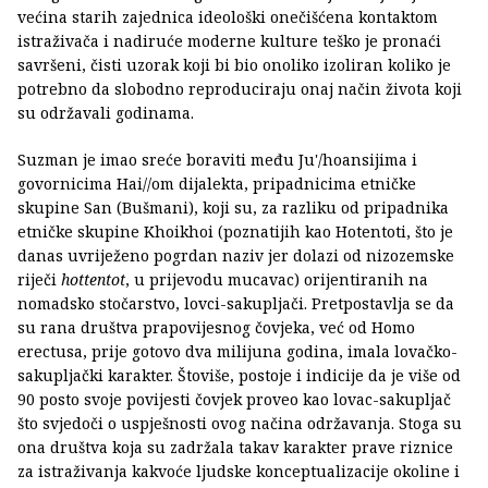
većina starih zajednica ideološki onečišćena kontaktom
istraživača i nadiruće moderne kulture teško je pronaći
savršeni, čisti uzorak koji bi bio onoliko izoliran koliko je
potrebno da slobodno reproduciraju onaj način života koji
su održavali godinama.
Suzman je imao sreće boraviti među Ju'/hoansijima i
govornicima Hai//om dijalekta, pripadnicima etničke
skupine San (Bušmani), koji su, za razliku od pripadnika
etničke skupine Khoikhoi (poznatijih kao Hotentoti, što je
danas uvriježeno pogrdan naziv jer dolazi od nizozemske
riječi
hottentot
, u prijevodu mucavac) orijentiranih na
nomadsko stočarstvo, lovci-sakupljači. Pretpostavlja se da
su rana društva prapovijesnog čovjeka, već od Homo
erectusa, prije gotovo dva milijuna godina, imala lovačko-
sakupljački karakter. Štoviše, postoje i indicije da je više od
90 posto svoje povijesti čovjek proveo kao lovac-sakupljač
što svjedoči o uspješnosti ovog načina održavanja. Stoga su
ona društva koja su zadržala takav karakter prave riznice
za istraživanja kakvoće ljudske konceptualizacije okoline i