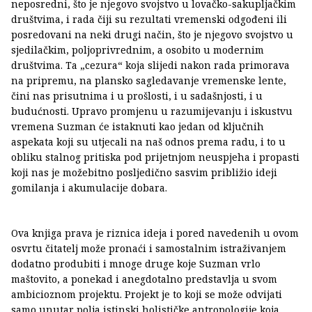
neposredni, što je njegovo svojstvo u lovačko-sakupljačkim
društvima, i rada čiji su rezultati vremenski odgođeni ili
posredovani na neki drugi način, što je njegovo svojstvo u
sjedilačkim, poljoprivrednim, a osobito u modernim
društvima. Ta „cezura“ koja slijedi nakon rada primorava
na pripremu, na plansko sagledavanje vremenske lente,
čini nas prisutnima i u prošlosti, i u sadašnjosti, i u
budućnosti. Upravo promjenu u razumijevanju i iskustvu
vremena Suzman će istaknuti kao jedan od ključnih
aspekata koji su utjecali na naš odnos prema radu, i to u
obliku stalnog pritiska pod prijetnjom neuspjeha i propasti
koji nas je možebitno posljedično sasvim približio ideji
gomilanja i akumulacije dobara.
Ova knjiga prava je riznica ideja i pored navedenih u ovom
osvrtu čitatelj može pronaći i samostalnim istraživanjem
dodatno produbiti i mnoge druge koje Suzman vrlo
maštovito, a ponekad i anegdotalno predstavlja u svom
ambicioznom projektu. Projekt je to koji se može odvijati
samo unutar polja istinski holističke antropologije koja