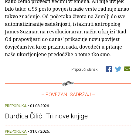
kako ćemo provesti većinu vremena. Ali nije uvijek
bilo tako: u 95 posto povijesti naše vrste rad nije imao
takvo značenje. Od početaka života na Zemlji do sve
automatiziranije sadašnjosti, istaknuti antropolog
James Suzman na revolucionaran način u knjizi 'Rad:
Od prapovijesti do danas' prikazuje novu povijest
čovječanstva kroz prizmu rada, dovodeći u pitanje
naše ukorijenjene predodžbe o tome tko smo.
Preporuči članak
– POVEZANI SADRŽAJ –
PREPORUKA
• 01.08.2026.
Đurđica Čilić : Tri nove knjige
PREPORUKA
• 31.07.2026.