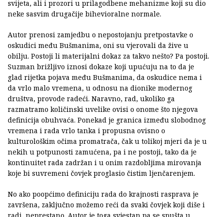
svijeta, ali i prozori u prilagodbene mehanizme koji su dio
neke sasvim drugačije bihevioralne normale.
Autor prenosi zamjedbu o nepostojanju pretpostavke o
oskudici među Bušmanima, oni su vjerovali da žive u
obilju. Postoji li materijalni dokaz za takvo nešto? Pa postoji.
Suzman brižljivo iznosi dokaze koji upućuju na to da je
glad rijetka pojava među Bušmanima, da oskudice nema i
da vrlo malo vremena, u odnosu na dionike modernog
društva, provode radeći. Naravno, rad, ukoliko ga
razmatramo količinski uvelike ovisi o onome što njegova
definicija obuhvaća. Ponekad je granica između slobodnog
vremena i rada vrlo tanka i propusna ovisno o
kulturološkim očima promatrača, čak u tolikoj mjeri da je u
nekih u potpunosti zamućena, pa i ne postoji, tako da je
kontinuitet rada zadržan i u onim razdobljima mirovanja
koje bi suvremeni čovjek proglasio čistim ljenčarenjem.
No ako poopćimo definiciju rada do krajnosti rasprava je
završena, zaključno možemo reći da svaki čovjek koji diše i
radi, neprestano. Autor je toga svjestan pa se spušta u