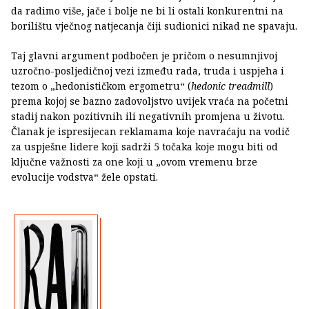
da radimo više, jače i bolje ne bi li ostali konkurentni na
borilištu vječnog natjecanja čiji sudionici nikad ne spavaju.
Taj glavni argument podbočen je pričom o nesumnjivoj
uzročno-posljedičnoj vezi između rada, truda i uspjeha i
tezom o „hedonističkom ergometru“ (
hedonic treadmill
)
prema kojoj se bazno zadovoljstvo uvijek vraća na početni
stadij nakon pozitivnih ili negativnih promjena u životu.
Članak je ispresijecan reklamama koje navraćaju na vodič
za uspješne lidere koji sadrži 5 točaka koje mogu biti od
ključne važnosti za one koji u „ovom vremenu brze
evolucije vodstva“ žele opstati.