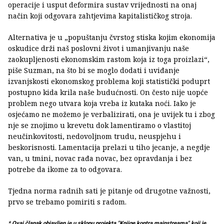
operacije i usput deformira sustav vrijednosti na onaj
način koji odgovara zahtjevima kapitalističkog stroja.
Alternativa je u „popuštanju čvrstog stiska kojim ekonomija
oskudice drži naš poslovni život i umanjivanju naše
zaokupljenosti ekonomskim rastom koja iz toga proizlazi“,
piše Suzman, na što bi se moglo dodati i uviđanje
izvanjskosti ekonomskog problema koji statistički poduprt
postupno kida krila naše budućnosti. On često nije uopće
problem nego utvara koja vreba iz kutaka noći. Iako je
osjećamo ne možemo je verbalizirati, ona je uvijek tu i zbog
nje se znojimo u krevetu dok lamentiramo o vlastitoj
neučinkovitosti, nedovoljnom trudu, neuspjehu i
beskorisnosti. Lamentacija prelazi u tiho jecanje, a negdje
van, u tmini, novac rađa novac, bez opravdanja i bez
potrebe da ikome za to odgovara.
Tjedna norma radnih sati je pitanje od drugotne važnosti,
prvo se trebamo pomiriti s radom.
* Ovaj članak objavljen je u sklopu projekta "Knjige kontra mainstreama" koji je