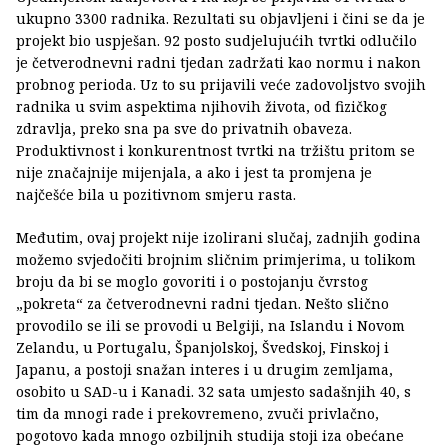
ukupno 3300 radnika. Rezultati su objavljeni i čini se da je
projekt bio uspješan. 92 posto sudjelujućih tvrtki odlučilo
je četverodnevni radni tjedan zadržati kao normu i nakon
probnog perioda. Uz to su prijavili veće zadovoljstvo svojih
radnika u svim aspektima njihovih života, od fizičkog
zdravlja, preko sna pa sve do privatnih obaveza.
Produktivnost i konkurentnost tvrtki na tržištu pritom se
nije značajnije mijenjala, a ako i jest ta promjena je
najčešće bila u pozitivnom smjeru rasta.
Međutim, ovaj projekt nije izolirani slučaj, zadnjih godina
možemo svjedočiti brojnim sličnim primjerima, u tolikom
broju da bi se moglo govoriti i o postojanju čvrstog
„pokreta“ za četverodnevni radni tjedan. Nešto slično
provodilo se ili se provodi u Belgiji, na Islandu i Novom
Zelandu, u Portugalu, Španjolskoj, Švedskoj, Finskoj i
Japanu, a postoji snažan interes i u drugim zemljama,
osobito u SAD-u i Kanadi. 32 sata umjesto sadašnjih 40, s
tim da mnogi rade i prekovremeno, zvuči privlačno,
pogotovo kada mnogo ozbiljnih studija stoji iza obećane