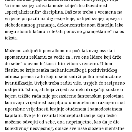
širinom svojeg zahvata može izbjeći kratkovidnost
„specijaliziranih“ disciplina. Baš zato treba s vremena na
vrijeme pripaziti na digresije koje, uslijed svojeg opsega i
slobodoumnog grananja, dekoncentriranom čitatelju lako
mogu slomiti kičmu i otežati ponovno „namještanje“ na os
teksta.
Možemo zaključiti povratkom na početak ovog osvrta i
spomenutu reklamu za vodič za „sve one lidere koji drže
do sebe“ u ovom teškom i hirovitom vremenu. U tom
članku se krije zamka mehanicističkog i pozitivističkog
odnosa prema radu koji u sebi sadrži potku neobuzdane
kvantifikacije. Uvijek treba raditi više, uspjeh će zasigurno
uslijediti. Istina, ali koja vrijedi za neki drugačiji sustav u
kojem tržište rada nije prezasićeno fantomskim poslovima
koji svoju vrijednost iscrpljuju u monetarnoj razmjeni i od
uporabne vrijednosti krajnje otuđenom i samodostatnom
kapitalu. Sve je to rezultat konceptualizacije koju teško
možemo odvojiti od sebe, ona neprimjetno, kao da je dio
kolektivnog nesvjesnog, oblaže sve naše složene mentalne