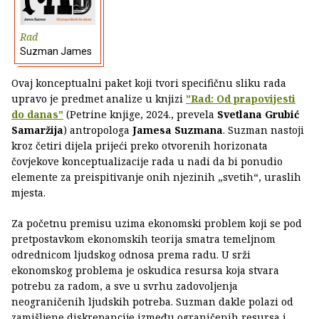
Rad
Suzman James
Ovaj konceptualni paket koji tvori specifičnu sliku rada
upravo je predmet analize u knjizi
"Rad: Od prapovijesti
do danas"
(Petrine knjige, 2024., prevela
Svetlana Grubić
Samaržija
) antropologa
Jamesa Suzmana
. Suzman nastoji
kroz četiri dijela prijeći preko otvorenih horizonata
čovjekove konceptualizacije rada u nadi da bi ponudio
elemente za preispitivanje onih njezinih „svetih“, uraslih
mjesta.
Za početnu premisu uzima ekonomski problem koji se pod
pretpostavkom ekonomskih teorija smatra temeljnom
odrednicom ljudskog odnosa prema radu. U srži
ekonomskog problema je oskudica resursa koja stvara
potrebu za radom, a sve u svrhu zadovoljenja
neograničenih ljudskih potreba. Suzman dakle polazi od
zamišljene diskrepancije između ograničenih resursa i