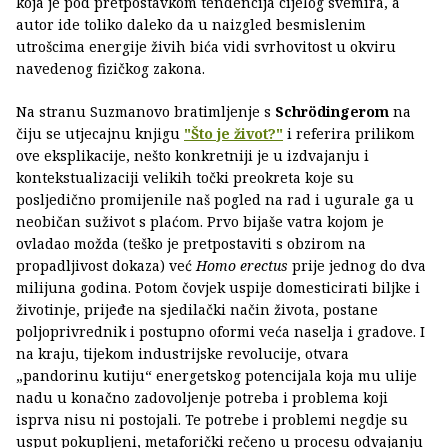
koja je pod pretpostavkom tendencija cijelog svemira, a
autor ide toliko daleko da u naizgled besmislenim
utrošcima energije živih bića vidi svrhovitost u okviru
navedenog fizičkog zakona.
Na stranu Suzmanovo bratimljenje s
Schrödingerom
na
čiju se utjecajnu knjigu
"Što je život?"
i referira prilikom
ove eksplikacije, nešto konkretniji je u izdvajanju i
kontekstualizaciji velikih točki preokreta koje su
posljedično promijenile naš pogled na rad i ugurale ga u
neobičan suživot s plaćom. Prvo bijaše vatra kojom je
ovladao možda (teško je pretpostaviti s obzirom na
propadljivost dokaza) već
Homo erectus
prije jednog do dva
milijuna godina. Potom čovjek uspije domesticirati biljke i
životinje, prijeđe na sjedilački način života, postane
poljoprivrednik i postupno oformi veća naselja i gradove. I
na kraju, tijekom industrijske revolucije, otvara
„pandorinu kutiju“ energetskog potencijala koja mu ulije
nadu u konačno zadovoljenje potreba i problema koji
isprva nisu ni postojali. Te potrebe i problemi negdje su
usput pokupljeni, metaforički rečeno u procesu odvajanju