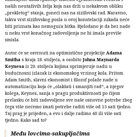
naših neutaživih želja koja nas drži u nekakvom obliku
„prokletog“ stanja, goneći nas na sizifovski rad. Naravno,
takva vrst sizifovskog posla u ovoj konstelaciji nikada neće
biti priznata kao nemoguća bitka. Bjelodano je da bez nade
u neku vrst konačnog zadovoljenja ne bi imala previše
smisla.
Autor će se osvrnuti na optimistične projekcije
Adama
Smitha
s kraja 18. stoljeća, a osobito
Johna Maynarda
Keynesa
iz 20. stoljeća kojima oprimjeruje nadu u
budućnosni izlazak iz ekonomskog vrzinog kola. Pritom
Adam Smith, slavni ekonomist i filozof polaže nade u
automatizaciju koja će „olakšati i smanjiti rad“, a njegov
kolega, Keynes, sanja o pragu produktivnosti po čijem
prelasku će biti zadovoljene sve naše osnovne potrebe zbog
čega više nećemo imati potrebe raditi više od 15 sati tjedno.
Taj prag je prijeđen, a evo i dalje radimo 40 ili više sati
tjedno. Kako sad to?
Među lovcima-sakupljačima