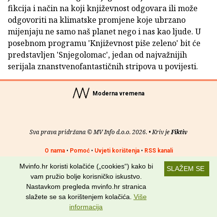
fikcija i način na koji književnost odgovara ili može
odgovoriti na klimatske promjene koje ubrzano
mijenjaju ne samo naš planet nego i nas kao ljude. U
posebnom programu 'Književnost piše zeleno' bit će
predstavljen 'Snjegolomac', jedan od najvažnijih
serijala znanstvenofantastičnih stripova u povijesti.
Moderna vremena
Sva prava pridržana © MV Info d.o.o. 2026. • Kriv je
Fiktiv
O nama
•
Pomoć
•
Uvjeti korištenja
•
RSS kanali
Mvinfo.hr koristi kolačiće („cookies“) kako bi
SLAŽEM SE
Potraži nas na:
vam pružio bolje korisničko iskustvo.
Nastavkom pregleda mvinfo.hr stranica
slažete se sa korištenjem kolačića.
Više
informacija