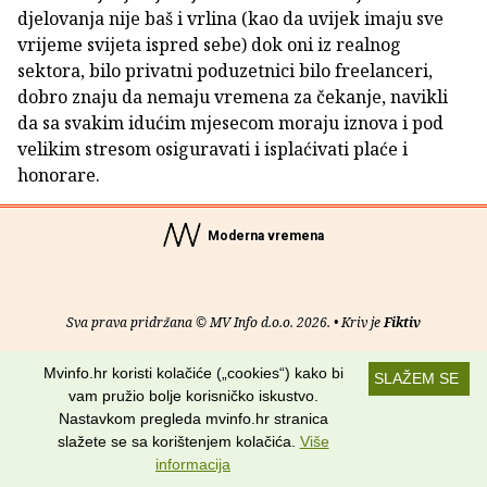
djelovanja nije baš i vrlina (kao da uvijek imaju sve
vrijeme svijeta ispred sebe) dok oni iz realnog
sektora, bilo privatni poduzetnici bilo freelanceri,
dobro znaju da nemaju vremena za čekanje, navikli
da sa svakim idućim mjesecom moraju iznova i pod
velikim stresom osiguravati i isplaćivati plaće i
honorare.
Moderna vremena
Sva prava pridržana © MV Info d.o.o. 2026. • Kriv je
Fiktiv
O nama
•
Pomoć
•
Uvjeti korištenja
•
RSS kanali
Mvinfo.hr koristi kolačiće („cookies“) kako bi
SLAŽEM SE
vam pružio bolje korisničko iskustvo.
Potraži nas na:
Nastavkom pregleda mvinfo.hr stranica
slažete se sa korištenjem kolačića.
Više
informacija