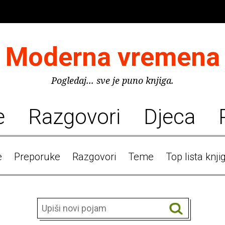
Moderna vremena
Pogledaj... sve je puno knjiga.
e
Razgovori
Djeca
e
Preporuke
Razgovori
Teme
Top lista knji