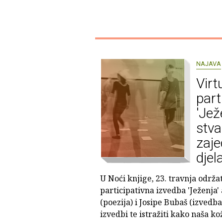
NAJAVA
Virt
part
'Jež
stva
zaje
djel
U Noći knjige, 23. travnja održat
participativna izvedba 'Ježenja'
(poezija) i Josipe Bubaš (izvedba)
izvedbi te istražiti kako naša 