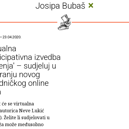
×
Josipa Bubaš
• 23.04.2020.
ualna
icipativna izvedba
enja' – sudjeluj u
ranju novog
dničkog online
a
 će se virtualna
 autorica Neve Lukić
. Želite li sudjelovati u
koža može međusobno