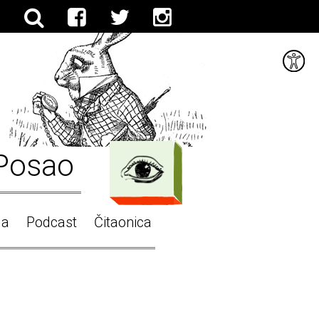
Posao
ga
Podcast
Čitaonica