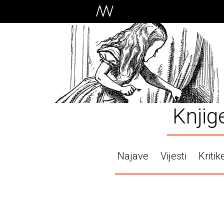
Knjig
Najave
Vijesti
Kritik