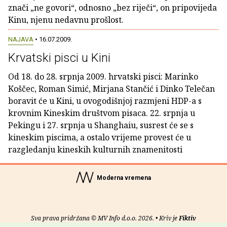
znači „ne govori“, odnosno „bez riječi“, on pripovijeda
Kinu, njenu nedavnu prošlost.
NAJAVA
• 16.07.2009.
Krvatski pisci u Kini
Od 18. do 28. srpnja 2009. hrvatski pisci: Marinko
Koščec, Roman Simić, Mirjana Stančić i Dinko Telečan
boravit će u Kini, u ovogodišnjoj razmjeni HDP-a s
krovnim Kineskim društvom pisaca. 22. srpnja u
Pekingu i 27. srpnja u Shanghaiu, susrest će se s
kineskim piscima, a ostalo vrijeme provest će u
razgledanju kineskih kulturnih znamenitosti
Moderna vremena
Sva prava pridržana © MV Info d.o.o. 2026. • Kriv je
Fiktiv