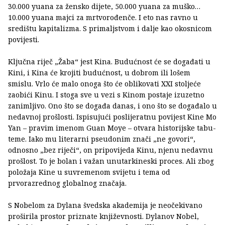
30.000 yuana za žensko dijete, 50.000 yuana za muško…
10.000 yuana majci za mrtvorođenče. I eto nas ravno u
središtu kapitalizma. S primaljstvom i dalje kao okosnicom
povijesti.
Ključna riječ „Žaba“ jest Kina. Budućnost će se događati u
Kini, i Kina će krojiti budućnost, u dobrom ili lošem
smislu. Vrlo će malo onoga što će oblikovati XXI stoljeće
zaobići Kinu. I stoga sve u vezi s Kinom postaje izuzetno
zanimljivo. Ono što se događa danas, i ono što se događalo u
nedavnoj prošlosti. Ispisujući poslijeratnu povijest Kine Mo
Yan – pravim imenom Guan Moye – otvara historijske tabu-
teme. Iako mu literarni pseudonim znači „ne govori“,
odnosno „bez riječi“, on pripovijeda Kinu, njenu nedavnu
prošlost. To je bolan i važan unutarkineski proces. Ali zbog
položaja Kine u suvremenom svijetu i tema od
prvorazrednog globalnog značaja.
S Nobelom za Dylana švedska akademija je neočekivano
proširila prostor priznate književnosti. Dylanov Nobel,