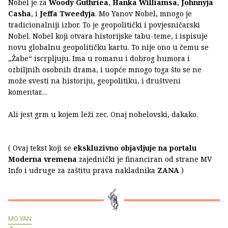
Nobel je za
Woody Guthriea
,
Hanka Williamsa
,
Johnnyja
Casha
, i
Jeffa Tweedyja
. Mo Yanov Nobel, mnogo je
tradicionalniji izbor. To je geopolitički i povjesničarski
Nobel. Nobel koji otvara historijske tabu-teme, i ispisuje
novu globalnu geopolitičku kartu. To nije ono u čemu se
„Žabe“ iscrpljuju. Ima u romanu i dobrog humora i
ozbiljnih osobnih drama, i uopće mnogo toga što se ne
može svesti na historiju, geopolitiku, i društveni
komentar…
Ali jest grm u kojem leži zec. Onaj nobelovski, dakako.
( Ovaj tekst koji se
ekskluzivno objavljuje na portalu
Moderna vremena
zajednički je financiran od strane MV
Info i udruge za zaštitu prava nakladnika
ZANA
)
MO YAN