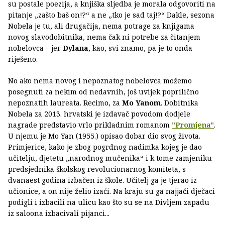
su postale poezija, a knjiška sljedba je morala odgovoriti na
pitanje „zašto baš on!?“ a ne „tko je sad taj!?“ Dakle, sezona
Nobela je tu, ali drugačija, nema potrage za knjigama
novog slavodobitnika, nema čak ni potrebe za čitanjem
nobelovca – jer
Dylana
, kao, svi znamo, pa je to onda
riješeno.
No ako nema novog i nepoznatog nobelovca možemo
posegnuti za nekim od nedavnih, još uvijek poprilično
nepoznatih laureata. Recimo, za
Mo Yanom
. Dobitnika
Nobela za 2013. hrvatski je izdavač povodom dodjele
nagrade predstavio vrlo prikladnim romanom
"Promjena"
.
U njemu je Mo Yan (1955.) opisao dobar dio svog života.
Primjerice, kako je zbog pogrdnog nadimka kojeg je dao
učitelju, djetetu „narodnog mučenika“ i k tome zamjeniku
predsjednika školskog revolucionarnog komiteta, s
dvanaest godina izbačen iz škole. Učitelj ga je tjerao iz
učionice, a on nije želio izaći. Na kraju su ga najjači dječaci
podigli i izbacili na ulicu kao što su se na Divljem zapadu
iz saloona izbacivali pijanci...