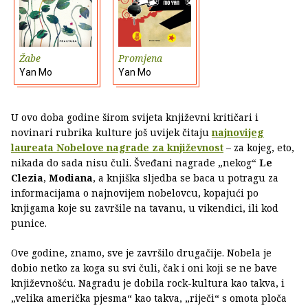
Žabe
Promjena
Yan Mo
Yan Mo
U ovo doba godine širom svijeta književni kritičari i
novinari rubrika kulture još uvijek čitaju
najnovijeg
laureata Nobelove nagrade za književnost
– za kojeg, eto,
nikada do sada nisu čuli. Šveđani nagrade „nekog“
Le
Clezia
,
Modiana
, a knjiška sljedba se baca u potragu za
informacijama o najnovijem nobelovcu, kopajući po
knjigama koje su završile na tavanu, u vikendici, ili kod
punice.
Ove godine, znamo, sve je završilo drugačije. Nobela je
dobio netko za koga su svi čuli, čak i oni koji se ne bave
književnošću. Nagradu je dobila rock-kultura kao takva, i
„velika američka pjesma“ kao takva, „riječi“ s omota ploča