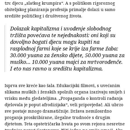
tzv. djecu „slatkog krumpira“. A s politikom rigoroznog
obiteljskog planiranja profesija primalje dolazi u samo
središte političkog i društvenog života.
Dolazak kapitalizma i uvođenje slobodnog
tržišta povećava te nejednakosti: oni koji su
dovoljno bogati djecu mogu kupiti na
rasplodnoj farmi koje se krije iza farme žaba:
30.000 yuana za žensko dijete, 50.000 yuana za
muško… 10.000 yuana majci za mrtvorođenče.
I eto nas ravno u središtu kapitalizma.
Isprva sve kreće kao šala. Edukacijski filmovi, s uvećanim
slikama muških i ženskih spolnih organa izazivaju smijeh i
vrisku među gledateljima. „Propaganda o kontroli rađanja
djelovala je poput afrodizijaka“, veli pripovjedač. Ali ubrzo
sve postaje mnogo dramatičnije. Država nemilosrdno
proganja proskribirane, ilegalne trudnoće s drugim
djetetom. Teta opstetričarka hvata po svom rejonu nesretne