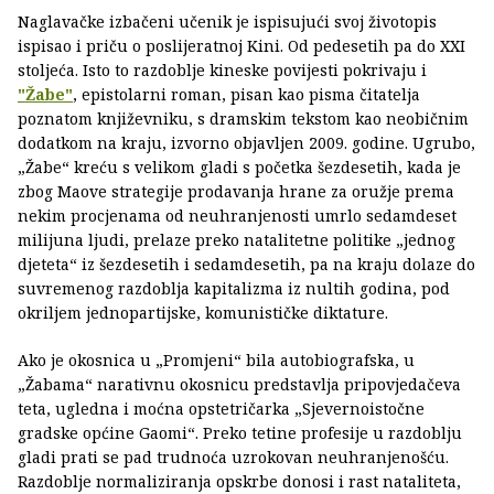
Naglavačke izbačeni učenik je ispisujući svoj životopis
ispisao i priču o poslijeratnoj Kini. Od pedesetih pa do XXI
stoljeća. Isto to razdoblje kineske povijesti pokrivaju i
"Žabe"
, epistolarni roman, pisan kao pisma čitatelja
poznatom književniku, s dramskim tekstom kao neobičnim
dodatkom na kraju, izvorno objavljen 2009. godine. Ugrubo,
„Žabe“ kreću s velikom gladi s početka šezdesetih, kada je
zbog Maove strategije prodavanja hrane za oružje prema
nekim procjenama od neuhranjenosti umrlo sedamdeset
milijuna ljudi, prelaze preko natalitetne politike „jednog
djeteta“ iz šezdesetih i sedamdesetih, pa na kraju dolaze do
suvremenog razdoblja kapitalizma iz nultih godina, pod
okriljem jednopartijske, komunističke diktature.
Ako je okosnica u „Promjeni“ bila autobiografska, u
„Žabama“ narativnu okosnicu predstavlja pripovjedačeva
teta, ugledna i moćna opstetričarka „Sjevernoistočne
gradske općine Gaomi“. Preko tetine profesije u razdoblju
gladi prati se pad trudnoća uzrokovan neuhranjenošću.
Razdoblje normaliziranja opskrbe donosi i rast nataliteta,