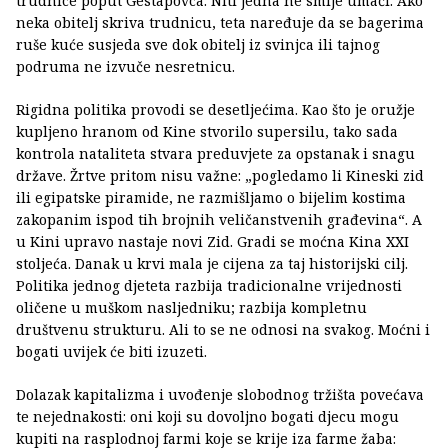
trudnice poput Gestapovca. Niti jedna ne smije umaći. Ako
neka obitelj skriva trudnicu, teta naređuje da se bagerima
ruše kuće susjeda sve dok obitelj iz svinjca ili tajnog
podruma ne izvuče nesretnicu.
Rigidna politika provodi se desetljećima. Kao što je oružje
kupljeno hranom od Kine stvorilo supersilu, tako sada
kontrola nataliteta stvara preduvjete za opstanak i snagu
države. Žrtve pritom nisu važne: „pogledamo li Kineski zid
ili egipatske piramide, ne razmišljamo o bijelim kostima
zakopanim ispod tih brojnih veličanstvenih građevina“. A
u Kini upravo nastaje novi Zid. Gradi se moćna Kina XXI
stoljeća. Danak u krvi mala je cijena za taj historijski cilj.
Politika jednog djeteta razbija tradicionalne vrijednosti
oličene u muškom nasljedniku; razbija kompletnu
društvenu strukturu. Ali to se ne odnosi na svakog. Moćni i
bogati uvijek će biti izuzeti.
Dolazak kapitalizma i uvođenje slobodnog tržišta povećava
te nejednakosti: oni koji su dovoljno bogati djecu mogu
kupiti na rasplodnoj farmi koje se krije iza farme žaba: