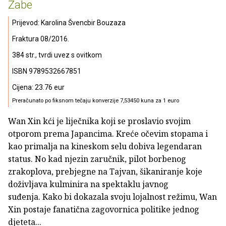
Žabe
Prijevod: Karolina Švencbir Bouzaza
Fraktura 08/2016.
384 str., tvrdi uvez s ovitkom
ISBN 9789532667851
Cijena: 23.76 eur
Preračunato po fiksnom tečaju konverzije 7,53450 kuna za 1 euro
Wan Xin kći je liječnika koji se proslavio svojim
otporom prema Japancima. Kreće očevim stopama i
kao primalja na kineskom selu dobiva legendaran
status. No kad njezin zaručnik, pilot borbenog
zrakoplova, prebjegne na Tajvan, šikaniranje koje
doživljava kulminira na spektaklu javnog
suđenja. Kako bi dokazala svoju lojalnost režimu, Wan
Xin postaje fanatična zagovornica politike jednog
djeteta...