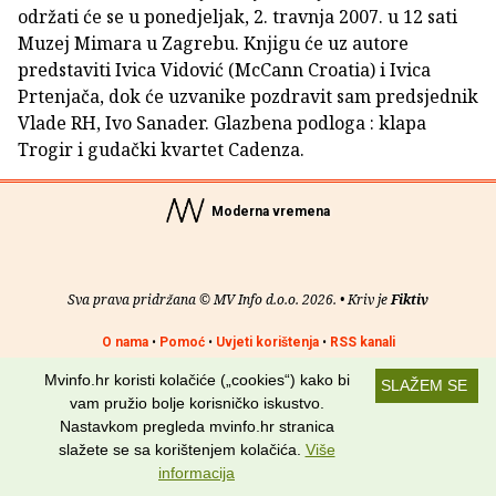
održati će se u ponedjeljak, 2. travnja 2007. u 12 sati
Muzej Mimara u Zagrebu. Knjigu će uz autore
predstaviti Ivica Vidović (McCann Croatia) i Ivica
Prtenjača, dok će uzvanike pozdravit sam predsjednik
Vlade RH, Ivo Sanader. Glazbena podloga : klapa
Trogir i gudački kvartet Cadenza.
Moderna vremena
Sva prava pridržana © MV Info d.o.o. 2026. • Kriv je
Fiktiv
O nama
•
Pomoć
•
Uvjeti korištenja
•
RSS kanali
Mvinfo.hr koristi kolačiće („cookies“) kako bi
Potraži nas na:
SLAŽEM SE
vam pružio bolje korisničko iskustvo.
Nastavkom pregleda mvinfo.hr stranica
slažete se sa korištenjem kolačića.
Više
informacija