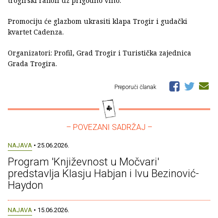
trogirski rafioli uz prigodno vino.
Promociju će glazbom ukrasiti klapa Trogir i gudački
kvartet Cadenza.
Organizatori: Profil, Grad Trogir i Turistička zajednica
Grada Trogira.
Preporuči članak
– POVEZANI SADRŽAJ –
NAJAVA
• 25.06.2026.
Program 'Književnost u Močvari'
predstavlja Klasju Habjan i Ivu Bezinović-
Haydon
NAJAVA
• 15.06.2026.