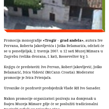
Promocija monografije
«Trogir - grad anđela»
, autora Ive
Pervana, Roberta Jakovljevića i Joška Belamarića, održati će
se u ponedjeljak, 2. travnja 2007. u 12 sati Muzej Mimara u
Zagrebu (velika dvorana, I. kat), Rooseveltov trg 5.
Knjigu će predstaviti: Ivo Pervan, Robert Jakovljević, Joško
Belamarić, Ivica Vidović (McCann Croatia). Moderator
promocije je Ivica Prtenjača.
Uzvanike će pozdravit predsjednik Vlade RH Ivo Sanader.
Nakon promocije organizatori pozivaju na domjenak u
foajeu Muzeja Mimare gdje će se poslužiti tradicionalni