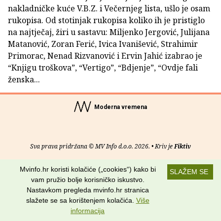
nakladničke kuće V.B.Z. i Večernjeg lista, ušlo je osam
rukopisa. Od stotinjak rukopisa koliko ih je pristiglo
na najtječaj, žiri u sastavu: Miljenko Jergović, Julijana
Matanović, Zoran Ferić, Ivica Ivanišević, Strahimir
Primorac, Nenad Rizvanović i Ervin Jahić izabrao je
“Knjigu troškova”, “Vertigo”, “Bdjenje”, “Ovdje fali
ženska...
Moderna vremena
Sva prava pridržana © MV Info d.o.o. 2026. • Kriv je
Fiktiv
O nama
•
Pomoć
•
Uvjeti korištenja
•
RSS kanali
Mvinfo.hr koristi kolačiće („cookies“) kako bi
SLAŽEM SE
vam pružio bolje korisničko iskustvo.
Potraži nas na:
Nastavkom pregleda mvinfo.hr stranica
slažete se sa korištenjem kolačića.
Više
informacija