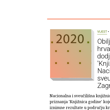
VIJEST
• 
Obil
hrva
dodj
'Knj
Naci
sveu
Zag
Nacionalna i sveučilišna knjižni
priznanja 'Knjižnica godine' koj
iznimne rezultate u području kre