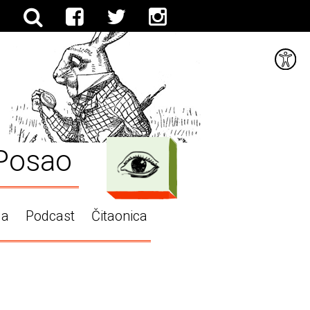
Posao
ga
Podcast
Čitaonica