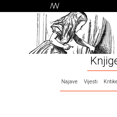
Knjig
Najave
Vijesti
Kritik