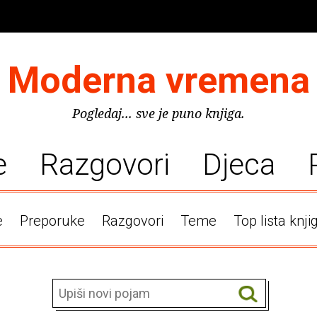
Moderna vremena
Pogledaj... sve je puno knjiga.
e
Razgovori
Djeca
e
Preporuke
Razgovori
Teme
Top lista knji