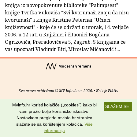
knjiga iz novopokrenute biblioteke "Palimpsest":
knjige Tvrtka Vukovića "Svi kvorumaši znaju da nisu
kvorumaši" i knjige Kristine Peternai "Učinci
književnosti" - koje će se održati u utorak, 14. veljače
2006. u 12 sati u Knjižnici i čitaonici Bogdana
Ogrizovića, Preradovićeva 5, Zagreb. S knjigama će
vas upoznati Vladimir Biti, Miroslav Mićanović i...
Moderna vremena
Sva prava pridržana © MV Info d.o.o. 2026. • Kriv je
Fiktiv
O nama
•
Pomoć
•
Uvjeti korištenja
•
RSS kanali
Mvinfo.hr koristi kolačiće („cookies“) kako bi
SLAŽEM SE
vam pružio bolje korisničko iskustvo.
Potraži nas na:
Nastavkom pregleda mvinfo.hr stranica
slažete se sa korištenjem kolačića.
Više
informacija