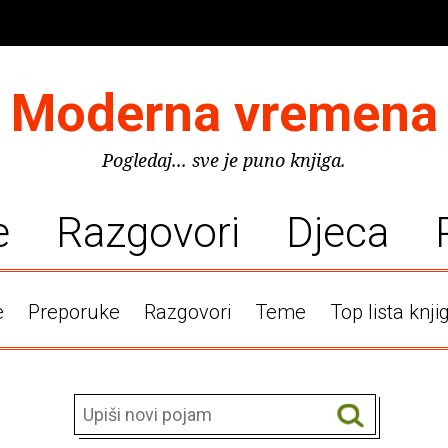
Moderna vremena
Pogledaj... sve je puno knjiga.
e
Razgovori
Djeca
e
Preporuke
Razgovori
Teme
Top lista knji