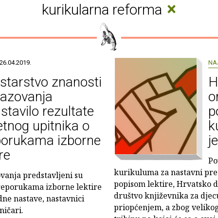
×
kurikularna reforma
26.04.2019.
NA
starstvo znanosti
H
razovanja
o
stavilo rezultate
p
tnog upitnika o
k
porukama izborne
j
ire
Po
kurikuluma za nastavni pre
ovanja predstavljeni su
popisom lektire, Hrvatsko d
preporukama izborne lektire
društvo književnika za djecu
edne nastave, nastavnici
priopćenjem, a zbog velikog 
ničari.