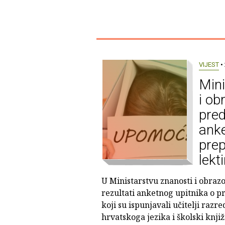
VIJEST
• 
Mini
i ob
pred
anke
pre
lekt
U Ministarstvu znanosti i obraz
rezultati anketnog upitnika o 
koji su ispunjavali učitelji razr
hrvatskoga jezika i školski knjiž