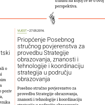
tribinu na kojoj će se o ovoj 
perspektiva.
VIJEST
• 27.05.2016.
i
Priopćenje Posebnog
stručnog povjerenstva za
tski
provedbu Strategije
obrazovanja, znanosti i
tehnologije i koordinaciju
li o
strategija u području
i
obrazovanja
vnim
m
Posebno stručno povjerenstvo za
o poziv
provedbu Strategije obrazovanja,
a,
znanosti i tehnologije i koordinaciju
avnika