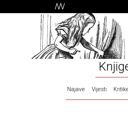
Knjig
Najave
Vijesti
Kritik