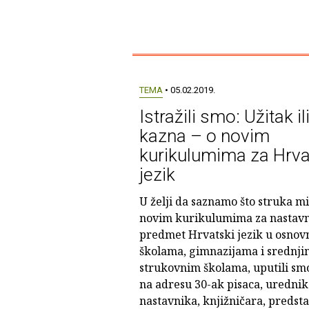
TEMA
• 05.02.2019.
Istražili smo: Užitak il
kazna – o novim
kurikulumima za Hrva
jezik
U želji da saznamo što struka mis
novim kurikulumima za nastavn
predmet Hrvatski jezik u osno
školama, gimnazijama i srednji
strukovnim školama, uputili sm
na adresu 30-ak pisaca, urednik
nastavnika, knjižničara, predst