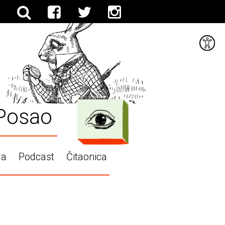
Posao
ga
Podcast
Čitaonica