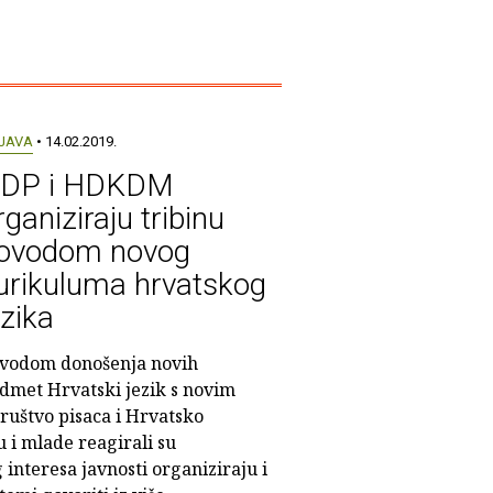
JAVA
• 14.02.2019.
DP i HDKDM
rganiziraju tribinu
ovodom novog
urikuluma hrvatskog
ezika
vodom donošenja novih
dmet Hrvatski jezik s novim
ruštvo pisaca i Hrvatsko
 i mlade reagirali su
interesa javnosti organiziraju i