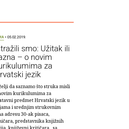
MA
• 05.02.2019.
stražili smo: Užitak ili
azna – o novim
urikulumima za
rvatski jezik
želji da saznamo što struka misli
novim kurikulumima za
stavni predmet Hrvatski jezik u
jama i srednjim strukovnim
na adresu 30-ak pisaca,
ničara, predstavnika knjižnih
ja, književni kritičara...sa