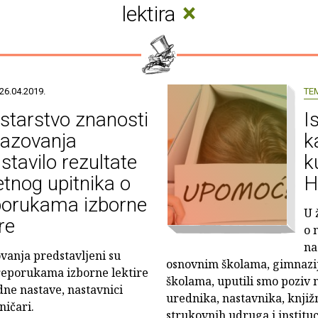
×
lektira
26.04.2019.
TE
starstvo znanosti
I
razovanja
k
stavilo rezultate
k
tnog upitnika o
H
porukama izborne
U 
ire
o 
na
ovanja predstavljeni su
osnovnim školama, gimnazi
preporukama izborne lektire
školama, uputili smo poziv 
edne nastave, nastavnici
urednika, nastavnika, knjiž
ničari.
strukovnih udruga i instituci