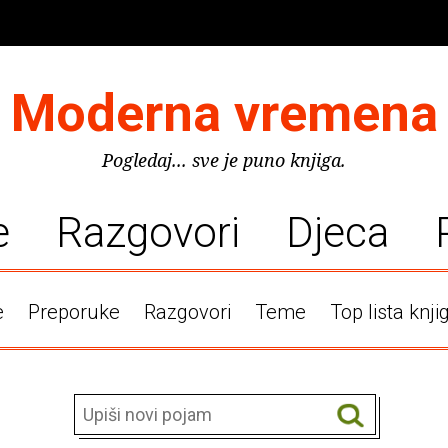
Moderna vremena
Pogledaj... sve je puno knjiga.
e
Razgovori
Djeca
e
Preporuke
Razgovori
Teme
Top lista knji