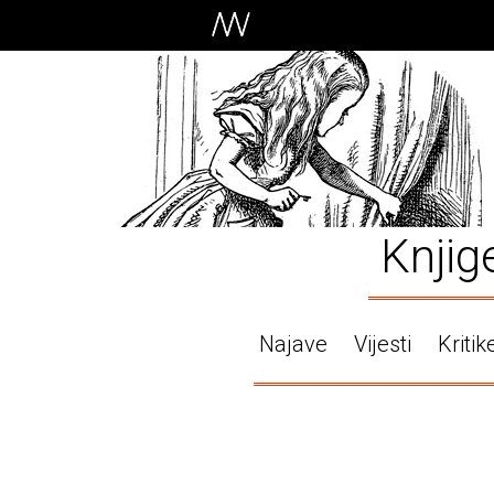
Knjig
Najave
Vijesti
Kritik