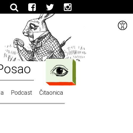
Posao
ga
Podcast
Čitaonica