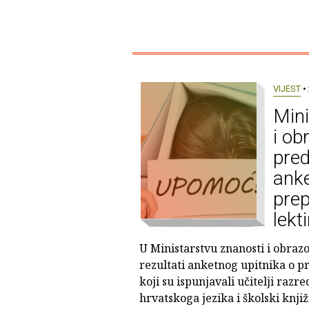
VIJEST
• 
Mini
i ob
pred
anke
pre
lekt
U Ministarstvu znanosti i obraz
rezultati anketnog upitnika o 
koji su ispunjavali učitelji razr
hrvatskoga jezika i školski knjiž