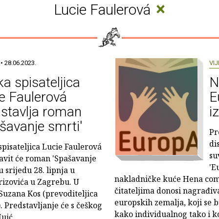
×
Lucie Faulerová
• 28.06.2023.
VIJ
a spisateljica
N
e Faulerová
E
stavlja roman
i
šavanje smrti'
Pr
di
spisateljica Lucie Faulerová
su
avit će roman 'Spašavanje
'E
u srijedu 28. lipnja u
nakladničke kuće Hena com, 
grizovića u Zagrebu. U
čitateljima donosi nagrađiv
Suzana Kos (prevoditeljica
europskih zemalja, koji se 
. Predstavljanje će s češkog
kako individualnog tako i k
uić.