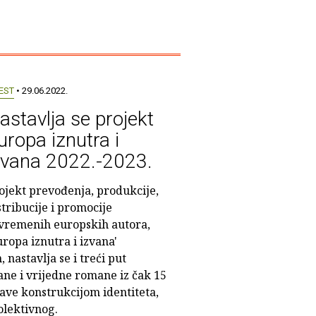
EST
• 29.06.2022.
astavlja se projekt
uropa iznutra i
zvana 2022.-2023.
ojekt prevođenja, produkcije,
stribucije i promocije
vremenih europskih autora,
uropa iznutra i izvana'
nastavlja se i treći put
ane i vrijedne romane iz čak 15
bave konstrukcijom identiteta,
olektivnog.