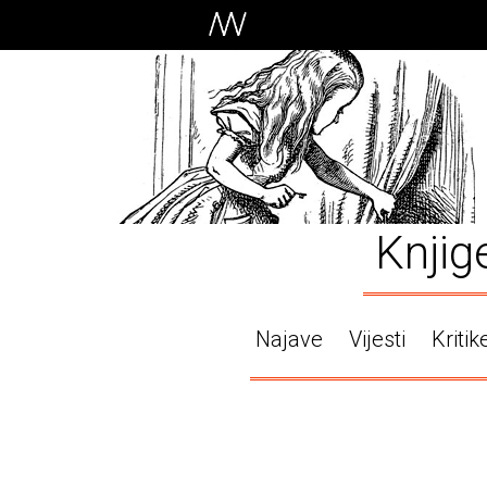
Knjig
Najave
Vijesti
Kritik