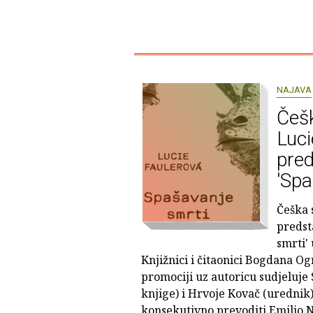
NAJAVA
Češk
Luci
pred
'Spa
Češka 
predst
smrti' 
Knjižnici i čitaonici Bogdana O
promociji uz autoricu sudjeluje 
knjige) i Hrvoje Kovač (urednik)
konsekutivno prevoditi Emilio N