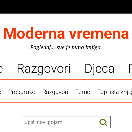
Moderna vremena
Pogledaj... sve je puno knjiga.
e
Razgovori
Djeca
e
Preporuke
Razgovori
Teme
Top lista knji