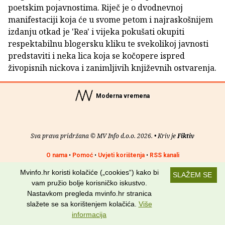
poetskim pojavnostima. Riječ je o dvodnevnoj
manifestaciji koja će u svome petom i najraskošnijem
izdanju otkad je 'Rea' i vijeka pokušati okupiti
respektabilnu blogersku kliku te svekolikoj javnosti
predstaviti i neka lica koja se kočopere ispred
živopisnih nickova i zanimljivih književnih ostvarenja.
Moderna vremena
Sva prava pridržana © MV Info d.o.o. 2026. • Kriv je
Fiktiv
O nama
•
Pomoć
•
Uvjeti korištenja
•
RSS kanali
Mvinfo.hr koristi kolačiće („cookies“) kako bi
Potraži nas na:
SLAŽEM SE
vam pružio bolje korisničko iskustvo.
Nastavkom pregleda mvinfo.hr stranica
slažete se sa korištenjem kolačića.
Više
informacija