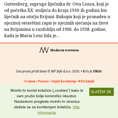
Guttenberg, supruge liječnika dr. Otta Lenza, koji je
od početka XX. stoljeća do kraja 1930-ih godina bio
liječnik na otočju Brijuni. Rukopis koji je pronađen u
njezinoj ostavštini zapis je njezinih sjećanja na život
na Brijunima u razdoblju od 1906. do 1938. godine,
kada je Maria Lenz bila je...
Moderna vremena
Sva prava pridržana © MV Info d.o.o. 2026. • Kriv je
Fiktiv
O nama
•
Pomoć
•
Uvjeti korištenja
•
RSS kanali
Mvinfo.hr koristi kolačiće („cookies“) kako bi
Potraži nas na:
SLAŽEM SE
vam pružio bolje korisničko iskustvo.
Nastavkom pregleda mvinfo.hr stranica
slažete se sa korištenjem kolačića.
Više
informacija