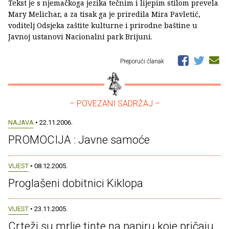
Tekst je s njemačkoga jezika tečnim i lijepim stilom prevela
Mary Melichar, a za tisak ga je priredila Mira Pavletić,
voditelj Odsjeka zaštite kulturne i prirodne baštine u
Javnoj ustanovi Nacionalni park Brijuni.
Preporuči članak
– POVEZANI SADRŽAJ –
NAJAVA
• 22.11.2006.
PROMOCIJA : Javne samoće
VIJEST
• 08.12.2005.
Proglašeni dobitnici Kiklopa
VIJEST
• 23.11.2005.
Crteži su mrlje tinte na papiru koje pričaju