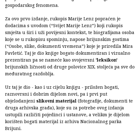
gospodarskog fenomena.
Za ovo prvo izdanje, rukopis Marije Lenz popraćen je
dodacima s uvodom (“Svijet Marije Lenz”) koji rukopis
smješta u širi i uži povijesni kontekst, te biografijama osoba
koje se u rukopisu spominju, napose brijunskim gostima
(“Osobe, slike, dokumenti vremena”) koje je priredila Mira
Pavletić. Taj je dio knjige bogato dokumentiran i vizualno
prezentiran pa se nameće kao svojevrsni
'leksikon'
brijunskih ličnosti od druge polovice XIX. stoljeća pa sve do
međuratnog razdoblja.
Uz taj je dio - kao i uz cijelu knjigu - priložen bogati,
raznovrsni i dobrim dijelom novi, pa i prvi put
objelodanjeni
slikovni materijal
(fotografije, dokumenti te
druga arhivska građa), koje su za potrebe ovog izdanja
ustupili različiti pojedinci i ustanove, a velikm je dijelom
korišten bogati materijal iz arhiva Nacionalnog parka
Brijuni.