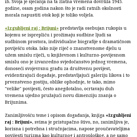
ih. Svoja je sjećanja na ta zlatna vremena dovršila 1945.
godine, osam godina nakon što je radi ratnih okolnosti
morala napustiti otok koji je toliko voljela.
«Izgubljeni raj : Brijuni»
predstavlja osebujan rukopis u
kojemu se isprepliću i prožimaju sudbine ljudi sa
sudbinom prostora, individualne biografije s dramatičnom
poviješću otoka. Iako nije riječ o znanstvenome djelu u
užem smislu riječi, u književnom i kulturno-povijesnom
smislu ono je izvanredno svjedočanstvo jednog vremena,
donoseći svojevrsnu građu za društvenu povijest,
evidentirajući događaje, predstavljajući galeriju likova i to
prvenstveno gostiju, oblike ophodnje, te tako, mimo
"velike" povijesti, često anegdotalno, ocrtavaju duh
vremena ujedno pružajući novu dimenziju znanja o
Brijunima.
Zanimljivošću teme i opisom događanja, knjiga
«Izgubljeni
raj : Brijuni»
, svima je pristupačno štivo, no, zanimljiva je,
korisna i potrebna i stručnjacima, napose proučavateljima
povijesti turizma kao kulturnog i antroploškog, a ne samo