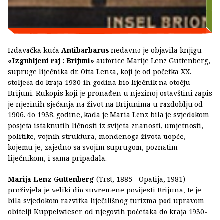
Izdavačka kuća
Antibarbarus
nedavno je objavila knjigu
«Izgubljeni raj : Brijuni»
autorice Marije Lenz Guttenberg,
supruge liječnika dr. Otta Lenza, koji je od početka XX.
stoljeća do kraja 1930-ih godina bio liječnik na otočju
Brijuni. Rukopis koji je pronađen u njezinoj ostavštini zapis
je njezinih sjećanja na život na Brijunima u razdoblju od
1906. do 1938. godine, kada je Maria Lenz bila je svjedokom
posjeta istaknutih ličnosti iz svijeta znanosti, umjetnosti,
politike, vojnih struktura, mondenoga života uopće,
kojemu je, zajedno sa svojim suprugom, poznatim
liječnikom, i sama pripadala.
Marija Lenz Guttenberg
(Trst, 1885 - Opatija, 1981)
proživjela je veliki dio suvremene povijesti Brijuna, te je
bila svjedokom razvitka liječilišnog turizma pod upravom
obitelji Kuppelwieser, od njegovih početaka do kraja 1930-