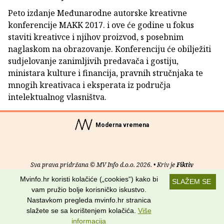
Peto izdanje Međunarodne autorske kreativne
konferencije MAKK 2017. i ove će godine u fokus
staviti kreativce i njihov proizvod, s posebnim
naglaskom na obrazovanje. Konferenciju će obilježiti
sudjelovanje zanimljivih predavača i gostiju,
ministara kulture i financija, pravnih stručnjaka te
mnogih kreativaca i eksperata iz područja
intelektualnog vlasništva.
Moderna vremena
Sva prava pridržana © MV Info d.o.o. 2026. • Kriv je
Fiktiv
Mvinfo.hr koristi kolačiće („cookies“) kako bi
SLAŽEM SE
O nama
•
Pomoć
•
Uvjeti korištenja
•
RSS kanali
vam pružio bolje korisničko iskustvo.
Nastavkom pregleda mvinfo.hr stranica
Potraži nas na:
slažete se sa korištenjem kolačića.
Više
informacija