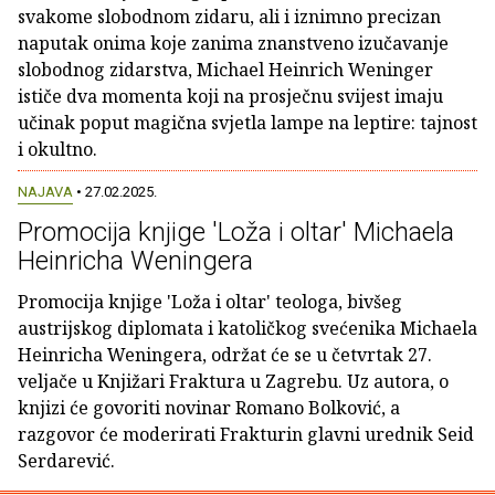
svakome slobodnom zidaru, ali i iznimno precizan
naputak onima koje zanima znanstveno izučavanje
slobodnog zidarstva, Michael Heinrich Weninger
ističe dva momenta koji na prosječnu svijest imaju
učinak poput magična svjetla lampe na leptire: tajnost
i okultno.
NAJAVA
• 27.02.2025.
Promocija knjige 'Loža i oltar' Michaela
Heinricha Weningera
Promocija knjige 'Loža i oltar' teologa, bivšeg
austrijskog diplomata i katoličkog svećenika Michaela
Heinricha Weningera, održat će se u četvrtak 27.
veljače u Knjižari Fraktura u Zagrebu. Uz autora, o
knjizi će govoriti novinar Romano Bolković, a
razgovor će moderirati Frakturin glavni urednik Seid
Serdarević.